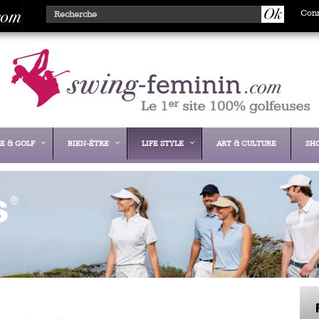
Con
E & GOLF
BIEN-ÊTRE
LIFE STYLE
ART & CULTURE
SH