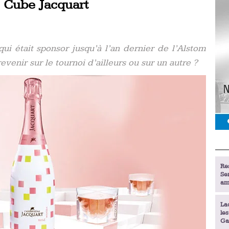
é Cube Jacquart
i était sponsor jusqu’à l’an dernier de l’Alstom
venir sur le tournoi d’ailleurs ou sur un autre ?
Re
Se
am
La
le
Ga