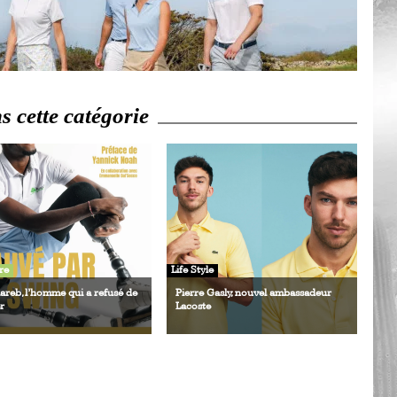
Ro
ev
Ti
LP
go
Ev
 cette catégorie
Pr
La
his
De
Ro
re
Life Style
La
lareb, l’homme qui a refusé de
Pierre Gasly, nouvel ambassadeur
de
r
Lacoste
Ap
Ch