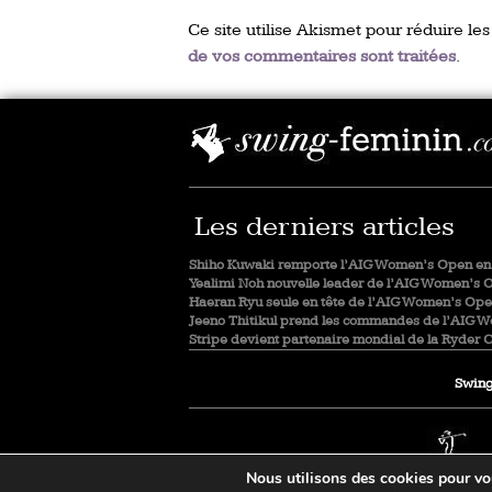
Ce site utilise Akismet pour réduire les
de vos commentaires sont traitées
.
Les derniers articles
Shiho Kuwaki remporte l’AIG Women’s Open en 
Yealimi Noh nouvelle leader de l’AIG Women’s 
Haeran Ryu seule en tête de l’AIG Women’s Op
Jeeno Thitikul prend les commandes de l’AIG 
Stripe devient partenaire mondial de la Ryder 
Swing
Nous utilisons des cookies pour vous