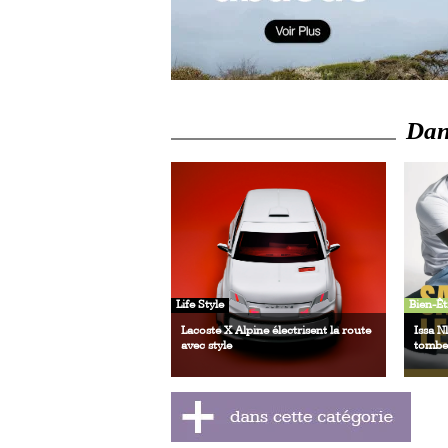
Dans
Life Style
Bien-Êt
Lacoste X Alpine électrisent la route
Issa N
avec style
tombe