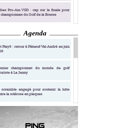
dies Pro-Am VSD : cap sur la finale pour
s championnes du Golf de la Bresse
Agenda
dies Pro-Am VSD : Golf du Prieuré, elles
rochent leur billet pour la finale
t Play9 : retour à Pléneuf‑Val‑André en juin
26
fin un livre de golf pensé pour les femmes
 plus de 50 ans
emier championnat du monde de golf
turiste à La Jenny
dies Pro-Am VSD : les premières
alifiées
 scramble engagé pour soutenir la lutte
ntre la sclérose en plaques
adémie Golf Barrière Julien Xanthopoulos,
e signature pédagogique
sonance Golf Collection : Lacoste Golf
ries & Trophée Écologie, deux circuits
undi Evian Championship, de nouvelles
ateurs en 10 étapes
périences immersives