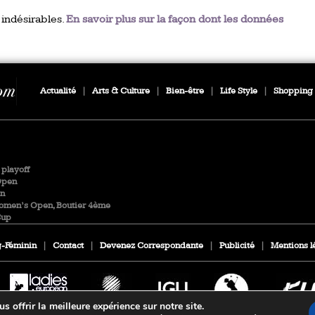
 indésirables.
En savoir plus sur la façon dont les données
Actualité
|
Arts & Culture
|
Bien-être
|
Life Style
|
Shopping
playoff
Open
en
Women’s Open, Boutier 4ème
Cup
-Féminin
|
Contact
|
Devenez Correspondante
|
Publicité
|
Mentions l
 offrir la meilleure expérience sur notre site.