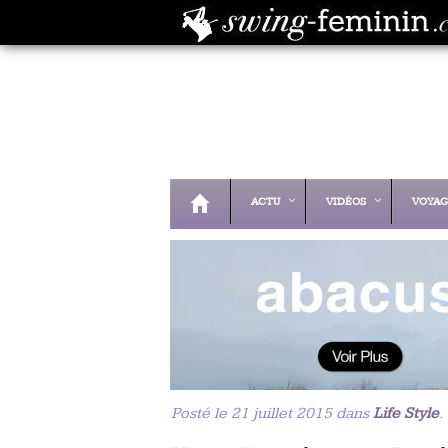
ACTU
VIDÉOS
VOYAG
Posté le 21 juillet 2015 dans
Life Style
.