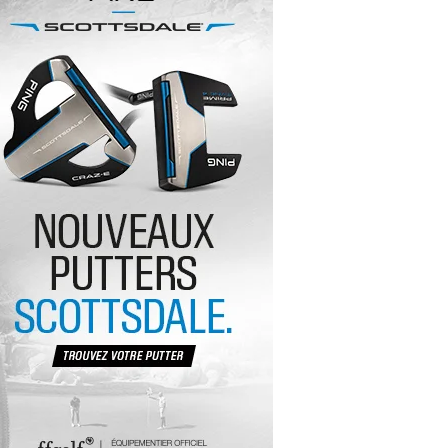
yal Air Maroc Golf & Padel Cup : le nouvel
ent sport et networking
ger Woods se retire du Genesis Invitational
GA Tour 2026 : une saison record pour le
lf féminin
ian Resort Golf Club : Saison 2 du
ogramme Performance
dies European Tour 2026 : une saison
torique sur cinq continents
bout en Bouts prolonge la Fashion Week à
land-Garros
coste Ladies Open 2025 : Céline Boutier
 retour à Deauville
hrodite Hills Team Cup 2025 : de retour a
ypre