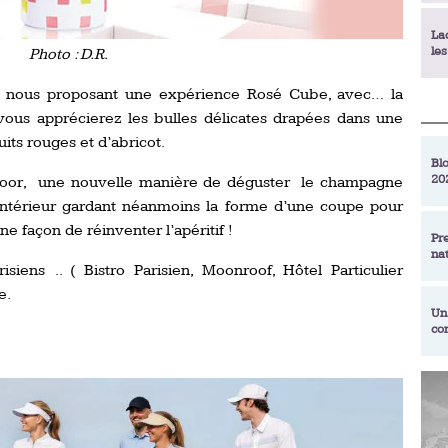
La
le
Photo : D.R.
 nous proposant une expérience Rosé Cube, avec… la
La
ous apprécierez les bulles délicates drapées dans une
déc
its rouges et d’abricot.
Blo
20
oor, une nouvelle manière de déguster le champagne
En
de
intérieur gardant néanmoins la forme d’une coupe pour
 façon de réinventer l’apéritif !
Pr
na
La
iens .. ( Bistro Parisien, Moonroof, Hôtel Particulier
qu
e.
Un
co
Ac
un
Re
Se
Am
am
ex