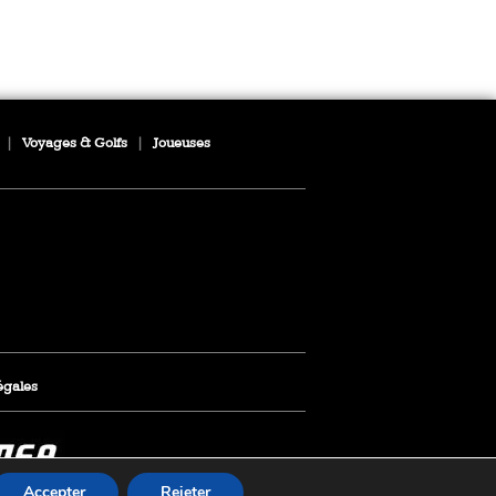
|
Voyages & Golfs
|
Joueuses
égales
Accepter
Rejeter