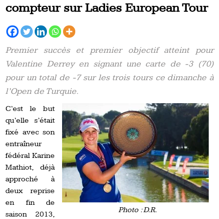
compteur sur Ladies European Tour
Premier succès et premier objectif atteint pour
Valentine Derrey en signant une carte de -3 (70)
pour un total de -7 sur les trois tours ce dimanche à
l’Open de Turquie.
C’est le but
qu’elle s’était
fixé avec son
entraîneur
fédéral Karine
Mathiot, déjà
approché à
deux reprise
en fin de
Photo : D.R.
saison 2013,