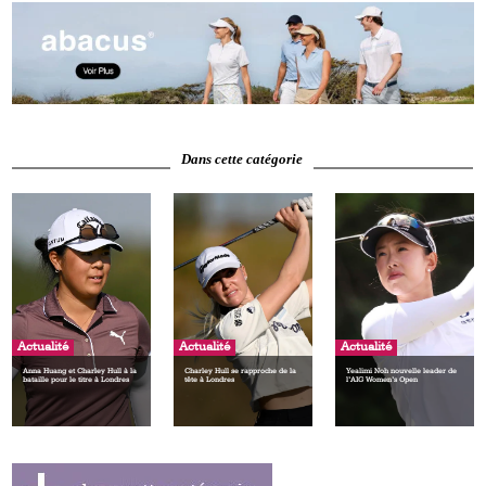
Dans cette catégorie
Actualité
Actualité
Actualité
Anna Huang et Charley Hull à la
Charley Hull se rapproche de la
Yealimi Noh nouvelle leader de
bataille pour le titre à Londres
tête à Londres
l’AIG Women’s Open