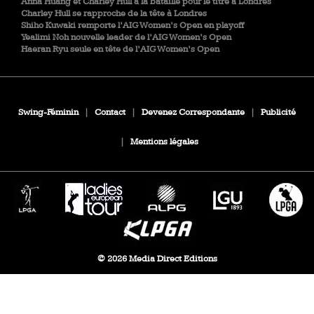
Anna Huang et Charley Hull à la bataille pour le titre à Londres
Charley Hull se rapproche de la tête à Londres
Shiho Kuwaki remporte l’AIG Women’s Open en playoff
Yealimi Noh nouvelle leader de l’AIG Women’s Open
Haeran Ryu seule en tête de l’AIG Women’s Open
Swing-Féminin
|
Contact
|
Devenez Correspondante
|
Publicité
|
Mentions légales
© 2026 Media Direct Editions