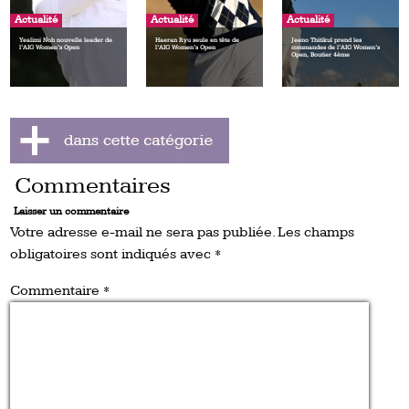
Actualité
Actualité
Actualité
Yealimi Noh nouvelle leader de
Haeran Ryu seule en tête de
Jeeno Thitikul prend les
l’AIG Women’s Open
l’AIG Women’s Open
commandes de l’AIG Women’s
Open, Boutier 4ème
Commentaires
Laisser un commentaire
Votre adresse e-mail ne sera pas publiée.
Les champs
obligatoires sont indiqués avec
*
Commentaire
*