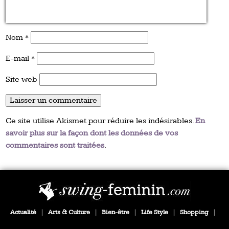
Nom
*
E-mail
*
Site web
Ce site utilise Akismet pour réduire les indésirables.
En
savoir plus sur la façon dont les données de vos
commentaires sont traitées
.
Actualité
|
Arts & Culture
|
Bien-être
|
Life Style
|
Shopping
|