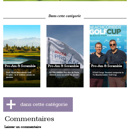
Dans cette catégorie
Pro-Am & Scramble
Pro-Am & Scramble
Pro-Am & Scramble
Park Hyatt Marrakech Golf
Le 25e ARKEA Pro-Am de Paris
UGolf Cergy Vauréal remporte la
Trophy : la 2ᵉ édition monte en
célébré sous un soleil de plomb
7e Beachcomber Golf Cup
gamme
Commentaires
Laisser un commentaire