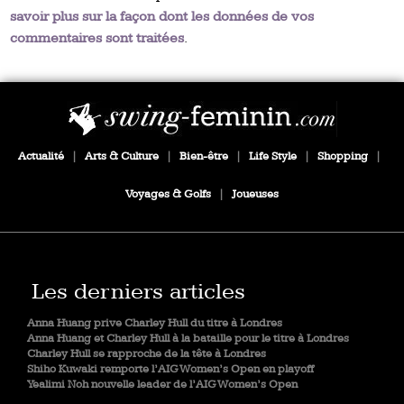
savoir plus sur la façon dont les données de vos
commentaires sont traitées
.
Actualité
|
Arts & Culture
|
Bien-être
|
Life Style
|
Shopping
|
Voyages & Golfs
|
Joueuses
Les derniers articles
Anna Huang prive Charley Hull du titre à Londres
Anna Huang et Charley Hull à la bataille pour le titre à Londres
Charley Hull se rapproche de la tête à Londres
Shiho Kuwaki remporte l’AIG Women’s Open en playoff
Yealimi Noh nouvelle leader de l’AIG Women’s Open