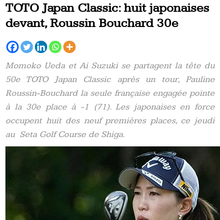
TOTO Japan Classic: huit japonaises
devant, Roussin Bouchard 30e
Momoko Ueda et Ai Suzuki se partagent la tête du
50e TOTO Japan Classic après un tour, Pauline
Roussin-Bouchard la seule française engagée pointe
à la 30e place à -1 (71). Les japonaises en force
occupent huit des neuf premières places, ce jeudi
au Seta Golf Course de Shiga.