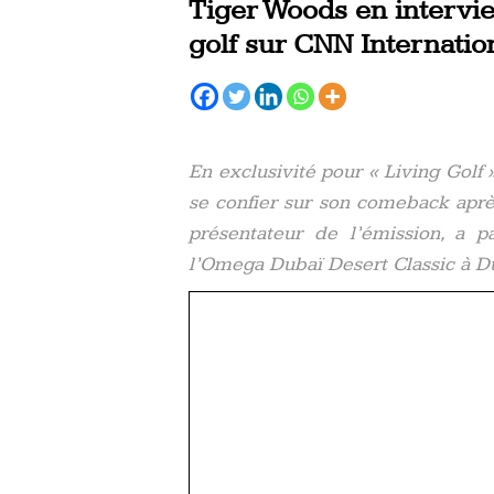
Tiger Woods en intervie
golf sur CNN Internatio
En exclusivité pour « Living Golf
se confier sur son comeback apr
présentateur de l’émission, a 
l’Omega Dubaï Desert Classic à D