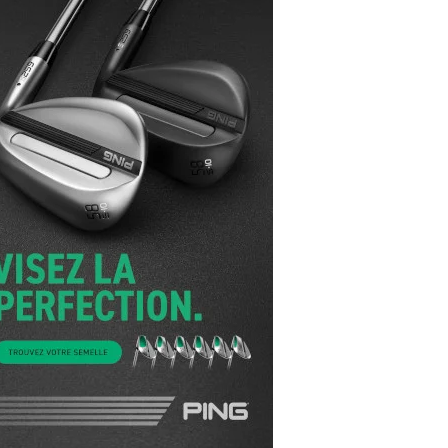
yal Air Maroc Golf & Padel Cup : le nouvel
ent sport et networking
ger Woods se retire du Genesis Invitational
GA Tour 2026 : une saison record pour le
lf féminin
ian Resort Golf Club : Saison 2 du
ogramme Performance
dies European Tour 2026 : une saison
torique sur cinq continents
bout en Bouts prolonge la Fashion Week à
land-Garros
coste Ladies Open 2025 : Céline Boutier
 retour à Deauville
hrodite Hills Team Cup 2025 : de retour a
ypre