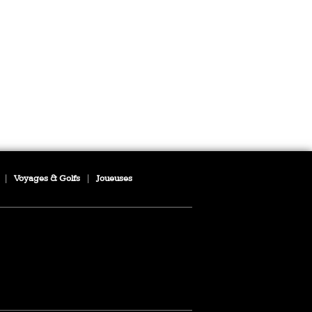
|
Voyages & Golfs
|
Joueuses