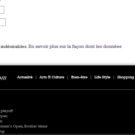
 indésirables.
En savoir plus sur la façon dont les données
Actualité
|
Arts & Culture
|
Bien-être
|
Life Style
|
Shopping
playoff
Open
en
Women’s Open, Boutier 4ème
Cup