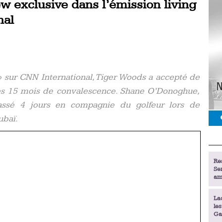
w exclusive dans l’émission living
nal
 » sur CNN International, Tiger Woods a accepté de
ès 15 mois de convalescence. Shane O’Donoghue,
passé 4 jours en compagnie du golfeur lors de
ubaï.
Re
Se
am
La
le
Ga