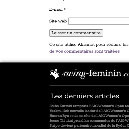
E-mail
*
Site web
Ce site utilise Akismet pour réduire les
de vos commentaires sont traitées
.
Les derniers articles
Shiho Kuwaki remporte l’AIG Women’s Open en 
Yealimi Noh nouvelle leader de l’AIG Women’s 
Haeran Ryu seule en tête de l’AIG Women’s Op
Jeeno Thitikul prend les commandes de l’AIG 
Stripe devient partenaire mondial de la Ryder 