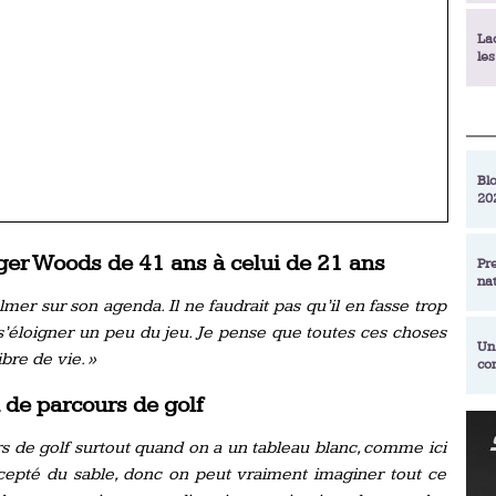
La
le
La
déc
Blo
20
En
de
iger Woods de 41 ans à celui de 21 ans
Pr
na
La
almer sur son agenda. Il ne faudrait pas qu’il en fasse trop
qu
r s’éloigner un peu du jeu. Je pense que toutes ces choses
Un
bre de vie. »
co
Ac
un
 de parcours de golf
Re
Se
rs de golf surtout quand on a un tableau blanc, comme ici
Am
am
ex
xcepté du sable, donc on peut vraiment imaginer tout ce