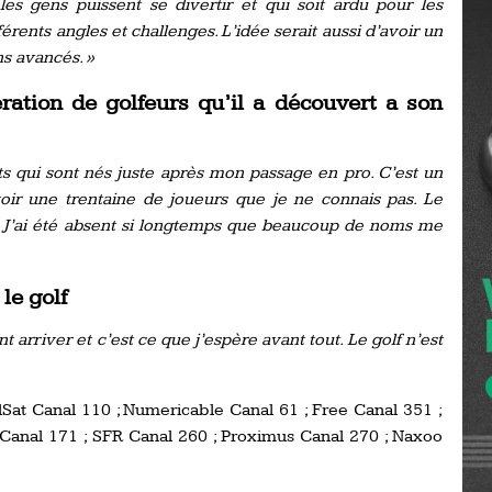
les gens puissent se divertir et qui soit ardu pour les
Ro
érents angles et challenges. L’idée serait aussi d’avoir un
ev
Ti
ns avancés. »
ration de golfeurs qu’il a découvert a son
LP
go
Ev
Pr
ts qui sont nés juste après mon passage en pro. C’est un
La
avoir une trentaine de joueurs que je ne connais pas. Le
his
 J’ai été absent si longtemps que beaucoup de noms me
De
Ro
le golf
arriver et c’est ce que j’espère avant tout. Le golf n’est
La
de
Sat Canal 110 ; Numericable Canal 61 ; Free Canal 351 ;
Ap
anal 171 ; SFR Canal 260 ; Proximus Canal 270 ; Naxoo
Ch