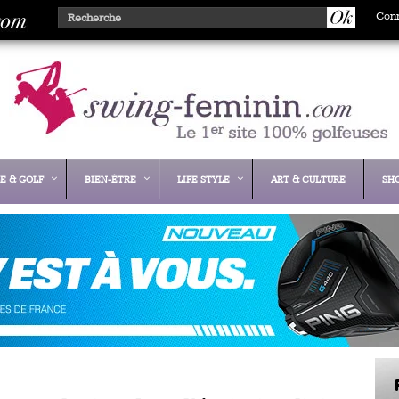
Con
E & GOLF
BIEN-ÊTRE
LIFE STYLE
ART & CULTURE
SH