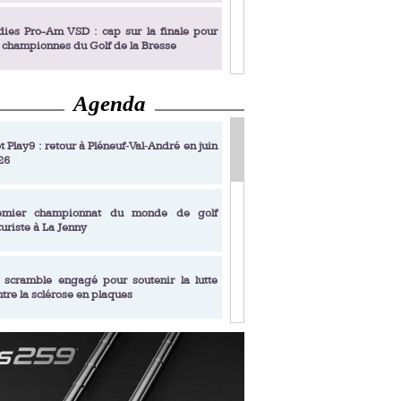
dies Pro-Am VSD : cap sur la finale pour
s championnes du Golf de la Bresse
Agenda
dies Pro-Am VSD : Golf du Prieuré, elles
rochent leur billet pour la finale
t Play9 : retour à Pléneuf‑Val‑André en juin
26
fin un livre de golf pensé pour les femmes
 plus de 50 ans
emier championnat du monde de golf
turiste à La Jenny
dies Pro-Am VSD : les premières
alifiées
 scramble engagé pour soutenir la lutte
ntre la sclérose en plaques
adémie Golf Barrière Julien Xanthopoulos,
e signature pédagogique
sonance Golf Collection : Lacoste Golf
ries & Trophée Écologie, deux circuits
undi Evian Championship, de nouvelles
ateurs en 10 étapes
périences immersives