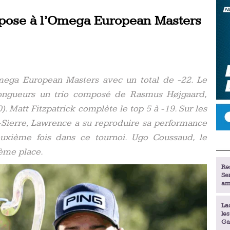
mpose à l’Omega European Masters
mega European Masters avec un total de -22. Le
ongueurs un trio composé de Rasmus Højgaard,
. Matt Fitzpatrick complète le top 5 à -19. Sur les
r-Sierre, Lawrence a su reproduire sa performance
xième fois dans ce tournoi. Ugo Coussaud, le
7ème place.
Re
Se
am
La
le
Ga