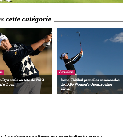
 cette catégorie
té
Actualité
 Ryu seule en tête de l’AIG
Jeeno Thitikul prend les commandes
’s Open
de l’AIG Women’s Open, Boutier
4ème