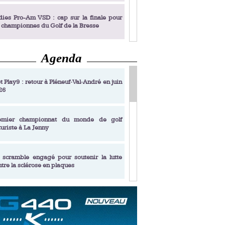
dies Pro-Am VSD : cap sur la finale pour
s championnes du Golf de la Bresse
Agenda
dies Pro-Am VSD : Golf du Prieuré, elles
rochent leur billet pour la finale
t Play9 : retour à Pléneuf‑Val‑André en juin
26
fin un livre de golf pensé pour les femmes
 plus de 50 ans
emier championnat du monde de golf
turiste à La Jenny
dies Pro-Am VSD : les premières
alifiées
 scramble engagé pour soutenir la lutte
ntre la sclérose en plaques
adémie Golf Barrière Julien Xanthopoulos,
e signature pédagogique
sonance Golf Collection : Lacoste Golf
ries & Trophée Écologie, deux circuits
undi Evian Championship, de nouvelles
ateurs en 10 étapes
périences immersives