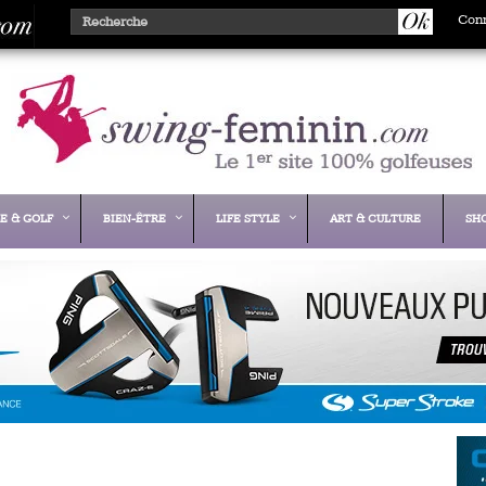
Con
E & GOLF
BIEN-ÊTRE
LIFE STYLE
ART & CULTURE
SH