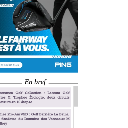
En bref
sonance Golf Collection : Lacoste Golf
ries & Trophée Écologie, deux circuits
ateurs en 10 étapes
dies Pro-Am VSD : Golf Barrière La Baule,
s finalistes du Domaine des Vanneaux M
llery