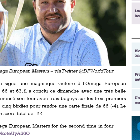
La
le
La
déc
Blo
20
En
de
mega European Masters – via Twitter @DPWorldTour
Pr
na
La
ce signe une magnifique victoire à l’Omega European
qu
 66 et 63, il a conclu ce dimanche avec une très belle
mmencé son tour avec trois bogeys sur les trois premiers
Un
co
Ac
et cinq birdies pour rendre une carte finale de 66 (-4). Le
un
 score total de -22.
Re
Se
ga European Masters for the second time in four
Am
am
om/koteUyA66O
ex