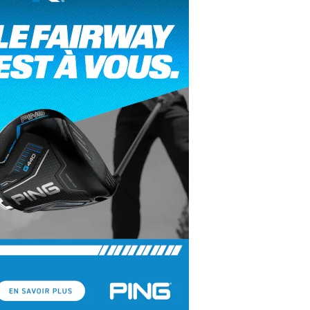
yal Air Maroc Golf & Padel Cup : le nouvel
ent sport et networking
ger Woods se retire du Genesis Invitational
GA Tour 2026 : une saison record pour le
lf féminin
ian Resort Golf Club : Saison 2 du
ogramme Performance
dies European Tour 2026 : une saison
torique sur cinq continents
bout en Bouts prolonge la Fashion Week à
land-Garros
coste Ladies Open 2025 : Céline Boutier
 retour à Deauville
hrodite Hills Team Cup 2025 : de retour a
ypre