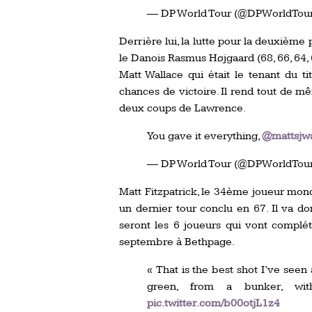
— DP World Tour (@DPWorldTou
Derrière lui, la lutte pour la deuxième 
le Danois Rasmus Højgaard (68, 66, 64, 62
Matt Wallace qui était le tenant du t
chances de victoire. Il rend tout de mê
deux coups de Lawrence.
You gave it everything,
@mattsjwa
— DP World Tour (@DPWorldTou
Matt Fitzpatrick, le 34ème joueur mond
un dernier tour conclu en 67. Il va 
seront les 6 joueurs qui vont complé
septembre à Bethpage.
« That is the best shot I’ve seen
green, from a bunker, 
pic.twitter.com/b00otjL1z4