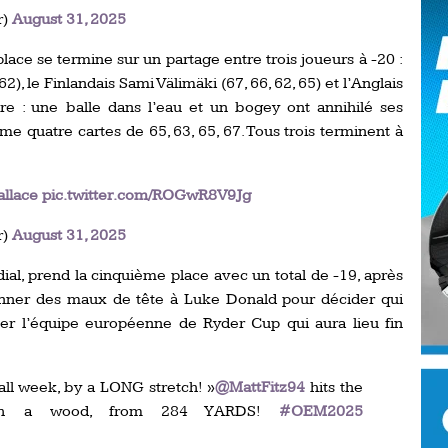
Ro
r)
August 31, 2025
ev
Ti
place se termine sur un partage entre trois joueurs à -20 :
), le Finlandais Sami Välimäki (67, 66, 62, 65) et l’Anglais
LP
itre : une balle dans l’eau et un bogey ont annihilé ses
go
Ev
Pr
me quatre cartes de 65, 63, 65, 67. Tous trois terminent à
La
his
llace
pic.twitter.com/ROGwR8V9Jg
r)
August 31, 2025
De
Ro
ial, prend la cinquième place avec un total de -19, après
donner des maux de tête à Luke Donald pour décider qui
La
ter l’équipe européenne de Ryder Cup qui aura lieu fin
de
 all week, by a LONG stretch! »
@MattFitz94
hits the
Ap
Ch
with a wood, from 284 YARDS!
#OEM2025