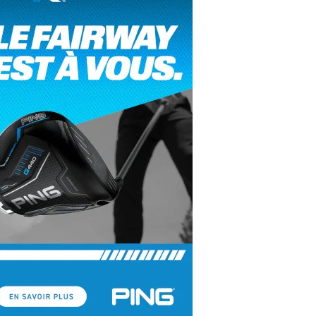
yal Air Maroc Golf & Padel Cup : le nouvel
ent sport et networking
ger Woods se retire du Genesis Invitational
GA Tour 2026 : une saison record pour le
lf féminin
ian Resort Golf Club : Saison 2 du
ogramme Performance
dies European Tour 2026 : une saison
torique sur cinq continents
bout en Bouts prolonge la Fashion Week à
land-Garros
coste Ladies Open 2025 : Céline Boutier
 retour à Deauville
hrodite Hills Team Cup 2025 : de retour a
ypre