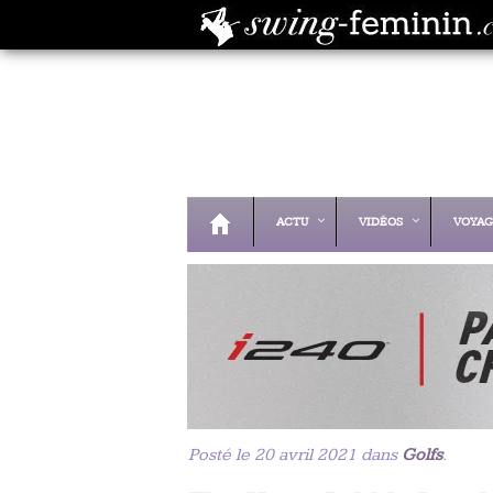
ACTU
VIDÉOS
VOYAG
Posté le 20 avril 2021 dans
Golfs
.