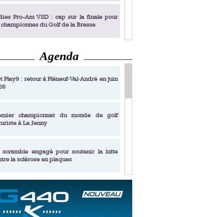
dies Pro-Am VSD : cap sur la finale pour
s championnes du Golf de la Bresse
©Pebble Beach Resort
Agenda
dies Pro-Am VSD : Golf du Prieuré, elles
rochent leur billet pour la finale
t Play9 : retour à Pléneuf‑Val‑André en juin
26
fin un livre de golf pensé pour les femmes
 plus de 50 ans
emier championnat du monde de golf
turiste à La Jenny
dies Pro-Am VSD : les premières
alifiées
 scramble engagé pour soutenir la lutte
ntre la sclérose en plaques
adémie Golf Barrière Julien Xanthopoulos,
e signature pédagogique
sonance Golf Collection : Lacoste Golf
ries & Trophée Écologie, deux circuits
undi Evian Championship, de nouvelles
ateurs en 10 étapes
périences immersives