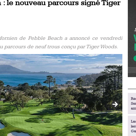
: le nouveau parcours signé Tiger
ifornien de Pebble Beach a annoncé ce vendredi
u parcours de neuf trous conçu par Tiger Woods.
Re
Se
am
La
le
Ga