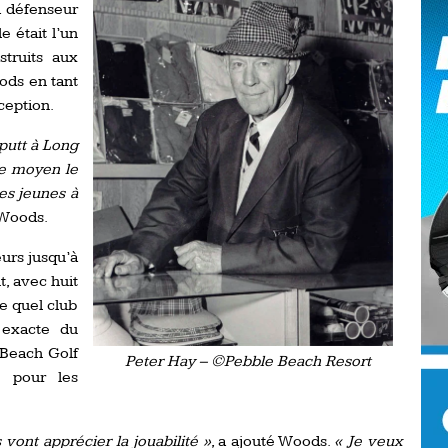
d défenseur
Ro
ev
e était l’un
Ti
truits aux
ods en tant
LP
ception.
go
Ev
Pr
 putt à Long
La
le moyen le
his
les jeunes à
 Woods.
De
eurs jusqu’à
Ro
t, avec huit
e quel club
La
 exacte du
de
 Beach Golf
Peter Hay – ©Pebble Beach Resort
é pour les
Ap
Ch
vont apprécier la jouabilité »
, a ajouté Woods.
« Je veux