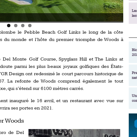
La
le
Beach Resort
plombe le Pebble Beach Golf Links le long de la côte
La
déc
urs du monde et l’hôte du premier triomphe de Woods à
Blo
20
En
 Del Monte Golf Course, Spyglass Hill et The Links at
de
doute parmi les plus beaux joyaux golfiques des États-
Pr
 TGR Design ont redessiné le court parcours historique de
na
La
957. La refonte de Woods comprend également le tout
qu
e, qui s’étend sur 6100 mètres carrés.
Un
ent inauguré le 16 avril, et un restaurant avec vue sur
co
Ac
un
uvrira ses portes en 2021.
Re
ger Woods
Se
Am
am
ex
pro de Del