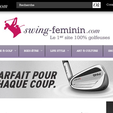
Con
E & GOLF
BIEN-ÊTRE
LIFE STYLE
ART & CULTURE
SH