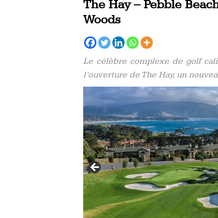
The Hay – Pebble Beach 
Woods
Le célèbre complexe de golf cal
l’ouverture de The Hay, un nouvea