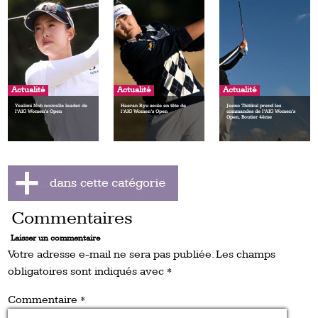
Actualité
Actualité
Actualité
Yealimi Noh nouvelle leader de
Haeran Ryu seule en tête de
Jeeno Thitikul prend les
l’AIG Women’s Open
l’AIG Women’s Open
commandes de l’AIG Women’s
Open, Boutier 4ème
Commentaires
Laisser un commentaire
Votre adresse e-mail ne sera pas publiée.
Les champs
obligatoires sont indiqués avec
*
Commentaire
*