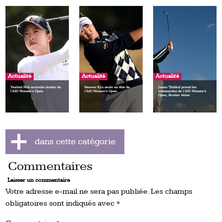
Actualité
Actualité
Actualité
Yealimi Noh nouvelle leader de
Haeran Ryu seule en tête de
Jeeno Thitikul prend les
l’AIG Women’s Open
l’AIG Women’s Open
commandes de l’AIG Women’s
Open, Boutier 4ème
Commentaires
Laisser un commentaire
Votre adresse e-mail ne sera pas publiée.
Les champs
obligatoires sont indiqués avec
*