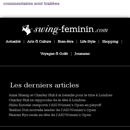
commentaires sont traitées
.
Actualité
|
Arts & Culture
|
Bien-être
|
Life Style
|
Shopping
|
Voyages & Golfs
|
Joueuses
Les derniers articles
Anna Huang et Charley Hull à la bataille pour le titre à Londres
Charley Hull se rapproche de la tête à Londres
Shiho Kuwaki remporte l’AIG Women’s Open en playoff
Yealimi Noh nouvelle leader de l’AIG Women’s Open
Haeran Ryu seule en tête de l’AIG Women’s Open