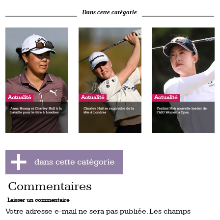
Dans cette catégorie
Actualité
Actualité
Actualité
Anna Huang et Charley Hull à la
Charley Hull se rapproche de la
Yealimi Noh nouvelle leader de
bataille pour le titre à Londres
tête à Londres
l’AIG Women’s Open
Commentaires
Laisser un commentaire
Votre adresse e-mail ne sera pas publiée.
Les champs