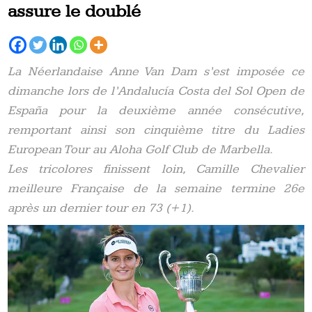
assure le doublé
La Néerlandaise Anne Van Dam s’est imposée ce
dimanche lors de l’Andalucía Costa del Sol Open de
España pour la deuxième année consécutive,
remportant ainsi son cinquième titre du Ladies
European Tour au Aloha Golf Club de Marbella.
Les tricolores finissent loin, Camille Chevalier
meilleure Française de la semaine termine 26e
après un dernier tour en 73 (+1).