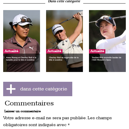
Dans cette catégorie
Actualité
Actualité
Actualité
Anna Huang et Charley Hull à la
Charley Hull se rapproche de la
Yealimi Noh nouvelle leader de
bataille pour le titre à Londres
tête à Londres
l’AIG Women’s Open
Commentaires
Laisser un commentaire
Votre adresse e-mail ne sera pas publiée.
Les champs
obligatoires sont indiqués avec
*