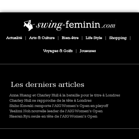
Actualité
|
Arts & Culture
|
Bien-être
|
Life Style
|
Shopping
|
Voyages & Golfs
|
Joueuses
Les derniers articles
Anna Huang et Charley Hull à la bataille pour le titre à Londres
Charley Hull se rapproche de la tête à Londres
Shiho Kuwaki remporte l’AIG Women’s Open en playoff
Yealimi Noh nouvelle leader de l’AIG Women’s Open
Haeran Ryu seule en tête de l’AIG Women’s Open