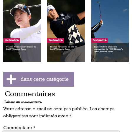
Actualité
Actualité
Actualité
Yealimi Noh nouvelle leader de
Haeran Ryu seule en tête de
Jeeno Thitikul prend les
l’AIG Women’s Open
l’AIG Women’s Open
commandes de l’AIG Women’s
Open, Boutier 4ème
Commentaires
Laisser un commentaire
Votre adresse e-mail ne sera pas publiée.
Les champs
obligatoires sont indiqués avec
*
Commentaire
*