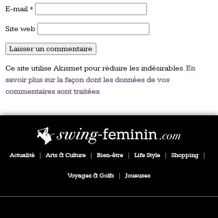
E-mail
*
Site web
Ce site utilise Akismet pour réduire les indésirables.
En
savoir plus sur la façon dont les données de vos
commentaires sont traitées
.
Actualité
|
Arts & Culture
|
Bien-être
|
Life Style
|
Shopping
|
Voyages & Golfs
|
Joueuses