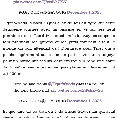
pic.twitter.com/IJBssWs7YW
— PGA TOUR (@PGATOUR)
December 1, 2023
Tiger Woods is back ! Quel aller de feu du tigre sur cette
deuxième journée avec un passage en -4 sur ses neuf
premiers trous ! Les drives touchent le fairway, les coups de
fers prennent les greens et les putts tombent : tout le
monde du golf attendait ça ! Dommage pour Tiger qui a
pioché légèrement sur sa fin de partie avec trois bogeys
pour un birdie sur ses six derniers trous. Il rend une carte
de 70 (-2) et remonte de quelques places au classement : il
est 15ème.
Around and down.
@TigerWoods
gets the roll on
the long birdie putt.
pic.twitter.com/q2jPsExwSg
— PGA TOUR (@PGATOUR)
December 1, 2023
Et que dire de ce trou en 1 de Lucas Glover, lui qui avait
scoré un triple bogey plutôt dans sa journée : c’est