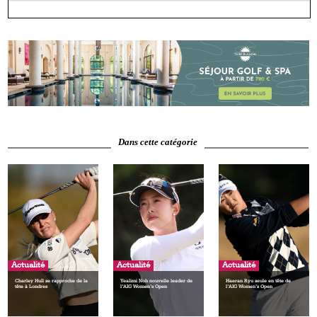
Dans cette catégorie
Actualité
Actualité
Actualité
Charley Hull se rapproche de la
Yealimi Noh nouvelle leader de
Haeran Ryu seule en tête de
tête à Londres
l’AIG Women’s Open
l’AIG Women’s Open