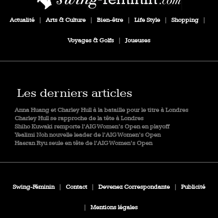
Actualité
|
Arts & Culture
|
Bien-être
|
Life Style
|
Shopping
|
Voyages & Golfs
|
Joueuses
Les derniers articles
Anna Huang et Charley Hull à la bataille pour le titre à Londres
Charley Hull se rapproche de la tête à Londres
Shiho Kuwaki remporte l’AIG Women’s Open en playoff
Yealimi Noh nouvelle leader de l’AIG Women’s Open
Haeran Ryu seule en tête de l’AIG Women’s Open
Swing-Féminin
|
Contact
|
Devenez Correspondante
|
Publicité
|
Mentions légales