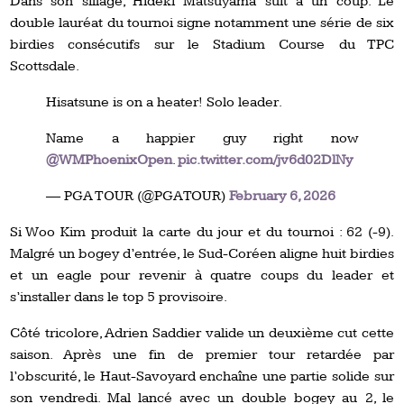
Dans son sillage, Hideki Matsuyama suit à un coup. Le
double lauréat du tournoi signe notamment une série de six
birdies consécutifs sur le Stadium Course du TPC
Scottsdale.
Hisatsune is on a heater! Solo leader.
Name a happier guy right now
@WMPhoenixOpen
.
pic.twitter.com/jv6d02DlNy
— PGA TOUR (@PGATOUR)
February 6, 2026
Si Woo Kim produit la carte du jour et du tournoi : 62 (-9).
Malgré un bogey d’entrée, le Sud-Coréen aligne huit birdies
et un eagle pour revenir à quatre coups du leader et
s’installer dans le top 5 provisoire.
Côté tricolore, Adrien Saddier valide un deuxième cut cette
saison. Après une fin de premier tour retardée par
l’obscurité, le Haut-Savoyard enchaîne une partie solide sur
son vendredi. Mal lancé avec un double bogey au 2, le