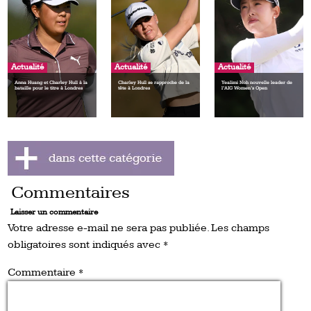
Actualité
Actualité
Actualité
Anna Huang et Charley Hull à la
Charley Hull se rapproche de la
Yealimi Noh nouvelle leader de
bataille pour le titre à Londres
tête à Londres
l’AIG Women’s Open
Commentaires
Laisser un commentaire
Votre adresse e-mail ne sera pas publiée.
Les champs
obligatoires sont indiqués avec
*
Commentaire
*