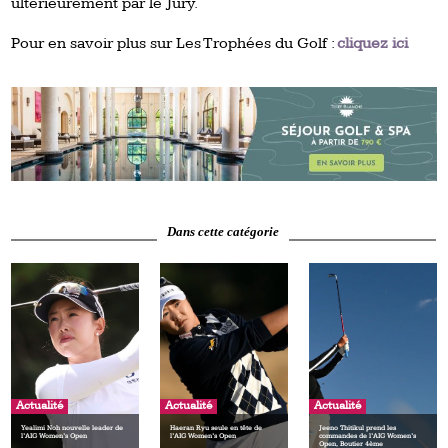
ultérieurement par le Jury.
Pour en savoir plus sur Les Trophées du Golf :
cliquez ici
Dans cette catégorie
Actualité
Actualité
Actualité
Yealimi Noh nouvelle leader de
Haeran Ryu seule en tête de
Jeeno Thitikul prend les
l’AIG Women’s Open
l’AIG Women’s Open
commandes de l’AIG Women’s
Open, Boutier 4ème