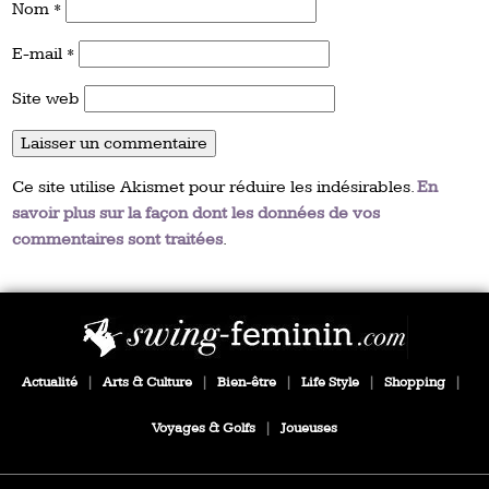
Nom
*
E-mail
*
Site web
Ce site utilise Akismet pour réduire les indésirables.
En
savoir plus sur la façon dont les données de vos
commentaires sont traitées
.
Actualité
|
Arts & Culture
|
Bien-être
|
Life Style
|
Shopping
|
Voyages & Golfs
|
Joueuses