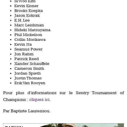
Si Woo Kim
Kevin Kisner
Brooks Koepka
Jason Kokrak
K.H. Lee
Marc Leishman
Hideki Matsuyama
Phil Mickelson
Collin Morikawa
Kevin Na
Seamus Power
Jon Rahm
Patrick Reed
Xander Schauffele
Cameron Smith
Jordan Spieth
Justin Thomas
Erik Van Rooyen
Pour plus d’informations sur le Sentry Tournament of
Champions :
cliquez ici
.
Par Baptiste Laurensou.