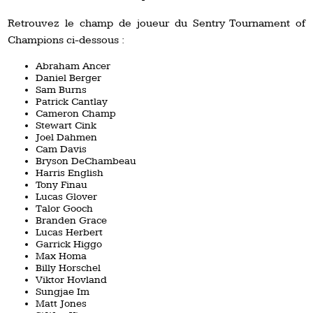
Retrouvez le champ de joueur du Sentry Tournament of
Champions ci-dessous :
Abraham Ancer
Daniel Berger
Sam Burns
Patrick Cantlay
Cameron Champ
Stewart Cink
Joel Dahmen
Cam Davis
Bryson DeChambeau
Harris English
Tony Finau
Lucas Glover
Talor Gooch
Branden Grace
Lucas Herbert
Garrick Higgo
Max Homa
Billy Horschel
Viktor Hovland
Sungjae Im
Matt Jones