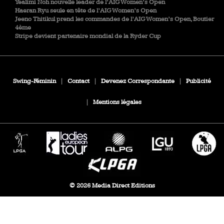
Yealimi Noh nouvelle leader de l’AIG Women’s Open
Haeran Ryu seule en tête de l’AIG Women’s Open
Jeeno Thitikul prend les commandes de l’AIG Women’s Open, Boutier
4ème
Stripe devient partenaire mondial de la Ryder Cup
Swing-Féminin
|
Contact
|
Devenez Correspondante
|
Publicité
|
Mentions légales
© 2026 Media Direct Editions