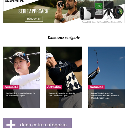
Dans cette catégorie
Actualité
Actualité
Actualité
Yealimi Noh nouvelle leader de
Haeran Ryu seule en tête de
Jeeno Thitikul prend les
l’AIG Women’s Open
l’AIG Women’s Open
commandes de l’AIG Women’s
Open, Boutier 4ème