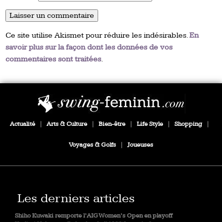
Ce site utilise Akismet pour réduire les indésirables.
En
savoir plus sur la façon dont les données de vos
commentaires sont traitées
.
Actualité
|
Arts & Culture
|
Bien-être
|
Life Style
|
Shopping
|
Voyages & Golfs
|
Joueuses
Les derniers articles
Shiho Kuwaki remporte l’AIG Women’s Open en playoff