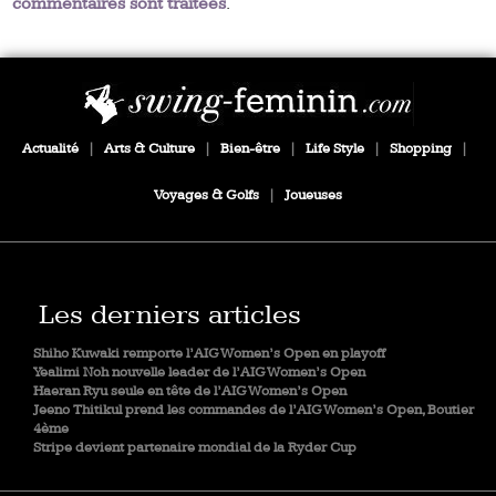
commentaires sont traitées
.
Actualité
|
Arts & Culture
|
Bien-être
|
Life Style
|
Shopping
|
Voyages & Golfs
|
Joueuses
Les derniers articles
Shiho Kuwaki remporte l’AIG Women’s Open en playoff
Yealimi Noh nouvelle leader de l’AIG Women’s Open
Haeran Ryu seule en tête de l’AIG Women’s Open
Jeeno Thitikul prend les commandes de l’AIG Women’s Open, Boutier
4ème
Stripe devient partenaire mondial de la Ryder Cup