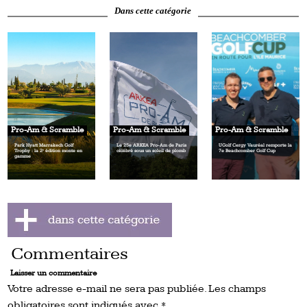
Dans cette catégorie
Pro-Am & Scramble
Pro-Am & Scramble
Pro-Am & Scramble
Park Hyatt Marrakech Golf
Le 25e ARKEA Pro-Am de Paris
UGolf Cergy Vauréal remporte la
Trophy : la 2ᵉ édition monte en
célébré sous un soleil de plomb
7e Beachcomber Golf Cup
gamme
Commentaires
Laisser un commentaire
Votre adresse e-mail ne sera pas publiée.
Les champs
obligatoires sont indiqués avec
*