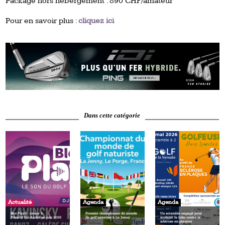
Package hors hébergement : 890 CHF/amateur
Pour en savoir plus :
cliquez ici
Dans cette catégorie
Actualité
Agenda
Agenda
Blot Play9 : retour à
Premier championnat du monde
Un scramble engagé pour
Pléneuf‑Val‑André en juin 2026
de golf naturiste à La Jenny
soutenir la lutte contre la
sclérose en plaques