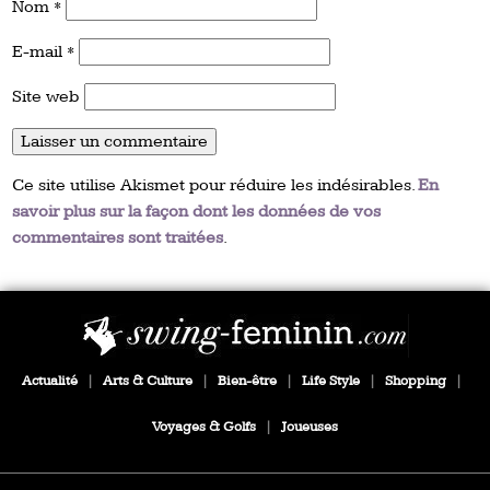
Nom
*
E-mail
*
Site web
Ce site utilise Akismet pour réduire les indésirables.
En
savoir plus sur la façon dont les données de vos
commentaires sont traitées
.
Actualité
|
Arts & Culture
|
Bien-être
|
Life Style
|
Shopping
|
Voyages & Golfs
|
Joueuses