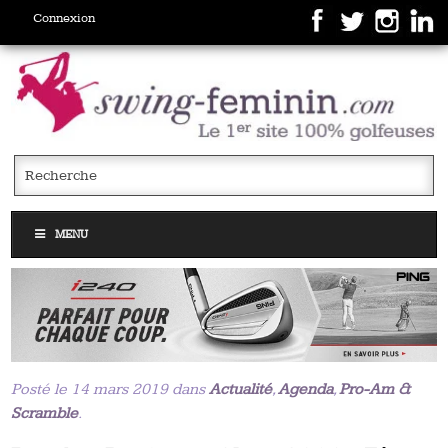
Connexion
MENU
Posté le 14 mars 2019 dans
Actualité
,
Agenda
,
Pro-Am &
Scramble
.