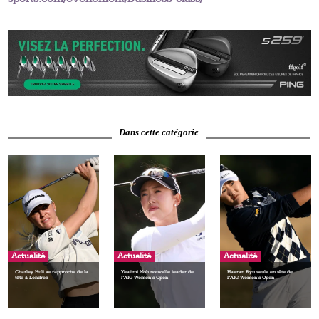
Dans cette catégorie
Actualité
Actualité
Actualité
Charley Hull se rapproche de la
Yealimi Noh nouvelle leader de
Haeran Ryu seule en tête de
tête à Londres
l’AIG Women’s Open
l’AIG Women’s Open