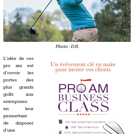
Photo : D.R.
L’idée de ces
pro am est
d’ouvrir les
portes des
plus grands
golfs aux
entreprises
en leur
permettant
de disposer
d’une