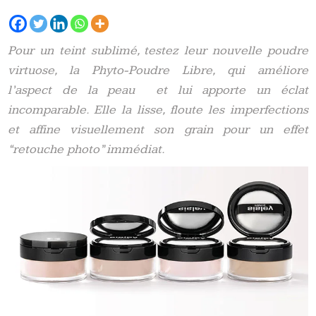
Pour un teint sublimé, testez leur nouvelle poudre
virtuose, la Phyto-Poudre Libre, qui améliore
l’aspect de la peau et lui apporte un éclat
incomparable. Elle la lisse, floute les imperfections
et affine visuellement son grain pour un effet
“retouche photo” immédiat.