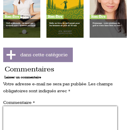
Bien-Être
Bien-Être
Bien-Être
Golf et sérénité : un sport qui
Enfin un livre de golf pensé pour
Printemps : votre pratique du
soutient notre système nerveux
les femmes de plus de 50 ans
golf et votre bien-être au vert !
Commentaires
Laisser un commentaire
Votre adresse e-mail ne sera pas publiée.
Les champs
obligatoires sont indiqués avec
*
Commentaire
*