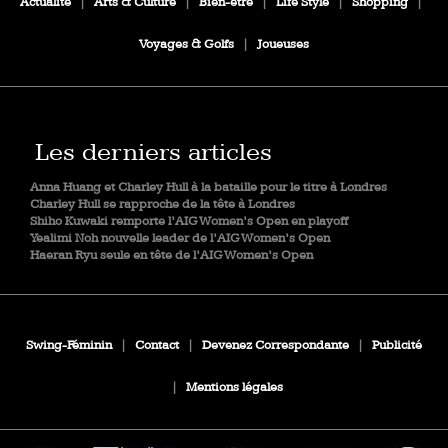
Actualité
|
Arts & Culture
|
Bien-être
|
Life Style
|
Shopping
|
Voyages & Golfs
|
Joueuses
Les derniers articles
Anna Huang et Charley Hull à la bataille pour le titre à Londres
Charley Hull se rapproche de la tête à Londres
Shiho Kuwaki remporte l’AIG Women’s Open en playoff
Yealimi Noh nouvelle leader de l’AIG Women’s Open
Haeran Ryu seule en tête de l’AIG Women’s Open
Swing-Féminin
|
Contact
|
Devenez Correspondante
|
Publicité
|
Mentions légales