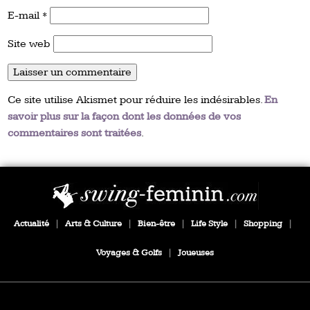
E-mail
*
Site web
Ce site utilise Akismet pour réduire les indésirables.
En
savoir plus sur la façon dont les données de vos
commentaires sont traitées
.
Actualité
|
Arts & Culture
|
Bien-être
|
Life Style
|
Shopping
|
Voyages & Golfs
|
Joueuses