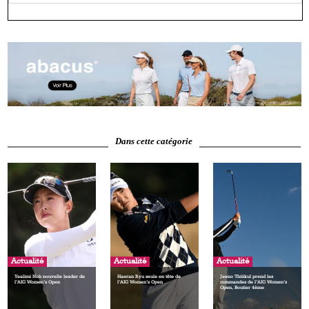
Dans cette catégorie
Actualité
Actualité
Actualité
Yealimi Noh nouvelle leader de
Haeran Ryu seule en tête de
Jeeno Thitikul prend les
l’AIG Women’s Open
l’AIG Women’s Open
commandes de l’AIG Women’s
Open, Boutier 4ème