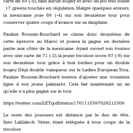
carte de 65 (-8), sans aucun bogey et avec un jeu très solide
: 17 greens touchés en régulation. Malgré quelques erreurs,
la mexicaine joue 69 (-4) sur son deuxième tour pour
conserver quatre coups d’avance sur sa dauphine.
Pauline Roussin-Bouchard se classe donc deuxième de
cette épreuve au Maroc et jouera la gagne en dernière
partie aux côtés de la mexicaine. Ayant ouvert son tournoi
avec une carte de 71 (-2), la jeune tricolore score 67 (-6) sur
son deuxième tour grâce à huit birdies pour un double
bogey. Déjà double vainqueur sur le Ladies European Tour,
Pauline Roussin-Bouchard tentera d’ajouter une troisième
ligne à son jeune palmarès. Cela fait maintenant un an
qu’elle n’a plus gagné sur le tour.
https://twitter.com/LETgolf/status/1761118397826212309
Le reste des joueuses est distancé par le duo de tête,
Ines Laklalech 3ème, étant reléguée à trois coups de la
tricolore.