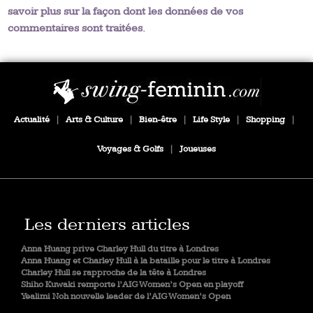
savoir plus sur la façon dont les données de vos
commentaires sont traitées
.
Actualité
|
Arts & Culture
|
Bien-être
|
Life Style
|
Shopping
|
Voyages & Golfs
|
Joueuses
Les derniers articles
Anna Huang prive Charley Hull du titre à Londres
Anna Huang et Charley Hull à la bataille pour le titre à Londres
Charley Hull se rapproche de la tête à Londres
Shiho Kuwaki remporte l’AIG Women’s Open en playoff
Yealimi Noh nouvelle leader de l’AIG Women’s Open