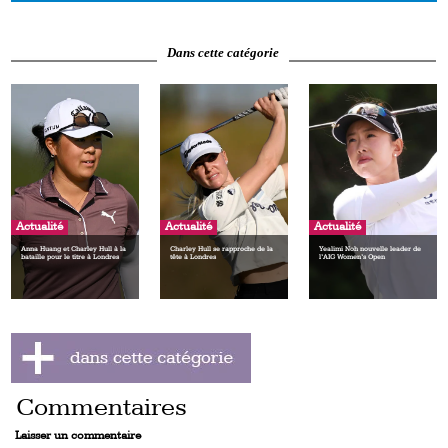
Dans cette catégorie
Actualité
Actualité
Actualité
Anna Huang et Charley Hull à la
Charley Hull se rapproche de la
Yealimi Noh nouvelle leader de
bataille pour le titre à Londres
tête à Londres
l’AIG Women’s Open
Commentaires
Laisser un commentaire