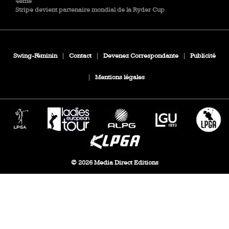
4ème
Stripe devient partenaire mondial de la Ryder Cup
Swing-Féminin
|
Contact
|
Devenez Correspondante
|
Publicité
|
Mentions légales
© 2026 Media Direct Editions