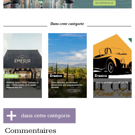
Dans cette catégorie
Evasion
Evasion
Evasion
EMERIA Dinard Hôtel Thalasso &
Terre Blanche, doublement
Le Cap en Cobra avec ECLECTIC
Spa : l’écrin marin où le temps
primé pour son engagement éco
suspend son vol
durable
Commentaires