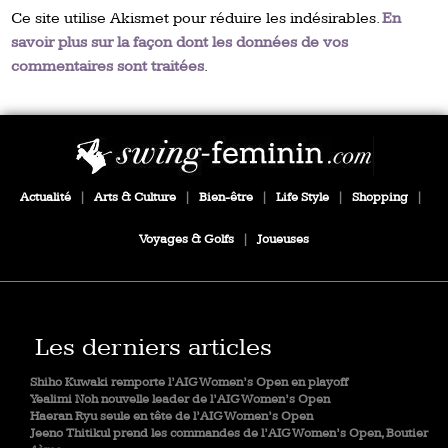
Ce site utilise Akismet pour réduire les indésirables.
En
savoir plus sur la façon dont les données de vos
commentaires sont traitées
.
Actualité
|
Arts & Culture
|
Bien-être
|
Life Style
|
Shopping
|
Voyages & Golfs
|
Joueuses
Les derniers articles
Shiho Kuwaki remporte l’AIG Women’s Open en playoff
Yealimi Noh nouvelle leader de l’AIG Women’s Open
Haeran Ryu seule en tête de l’AIG Women’s Open
Jeeno Thitikul prend les commandes de l’AIG Women’s Open, Boutier