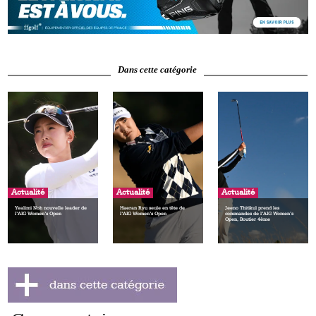
Dans cette catégorie
Actualité
Actualité
Actualité
Yealimi Noh nouvelle leader de
Haeran Ryu seule en tête de
Jeeno Thitikul prend les
l’AIG Women’s Open
l’AIG Women’s Open
commandes de l’AIG Women’s
Open, Boutier 4ème