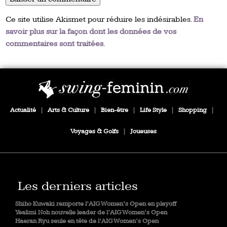
Ce site utilise Akismet pour réduire les indésirables.
En
savoir plus sur la façon dont les données de vos
commentaires sont traitées
.
Actualité
|
Arts & Culture
|
Bien-être
|
Life Style
|
Shopping
|
Voyages & Golfs
|
Joueuses
Les derniers articles
Shiho Kuwaki remporte l’AIG Women’s Open en playoff
Yealimi Noh nouvelle leader de l’AIG Women’s Open
Haeran Ryu seule en tête de l’AIG Women’s Open