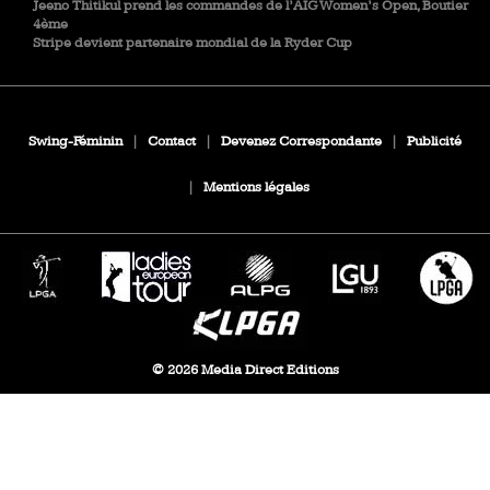
Jeeno Thitikul prend les commandes de l’AIG Women’s Open, Boutier
4ème
Stripe devient partenaire mondial de la Ryder Cup
Swing-Féminin
|
Contact
|
Devenez Correspondante
|
Publicité
|
Mentions légales
© 2026 Media Direct Editions