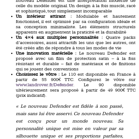
nouveau Defender est une interprétation moderne de
celle du modèle original. Un design à la fois musclé, racé
et sophistiqué, tout simplement incomparable
Un intérieur attirant :
Modulable et hautement
fonctionnel, il est optimisé par sa configuration idéale et
sa conception minimaliste. Les éléments structurels
apparents en augmentent la praticité et la durabilité
Un 4×4 aux multiples personnalités :
Quatre packs
d’accessoires, aussi attractifs les uns que les autres, ont
été créés afin de répondre à tous les modes de vie
Une innovation matérielle :
Le nouveau Defender est
proposé avec un film de protection satin – à la fois
résistant et durable – fait de matériaux et de finitions
qui se jouent des conventions
Choisissez le vôtre :
Le 110 est disponible en France à
partir de 55 900€ TTC. Configurez le vôtre sur
www.landrover.fr/Defender
. Le 90 disponible
ultérieurement sera proposé à partir de 49 900€ TTC
(prix indicatif).
« Le nouveau Defender est fidèle à son passé,
mais sans lui être asservi. Ce nouveau Defender
est conçu pour un monde nouveau. Sa
personnalité unique est mise en valeur par sa
silhouette unique et ses proportions parfaites,