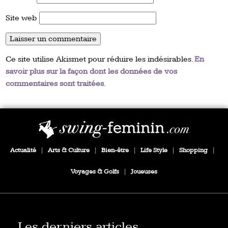
Site web
Ce site utilise Akismet pour réduire les indésirables.
En
savoir plus sur la façon dont les données de vos
commentaires sont traitées
.
Actualité
|
Arts & Culture
|
Bien-être
|
Life Style
|
Shopping
|
Voyages & Golfs
|
Joueuses
Les derniers articles