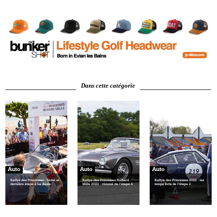
Dans cette catégorie
Auto
Auto
Auto
Rallye des Princesses : 5ème et
Rallye des Princesses Richard
Rallye des Princesses 2022 : les
dernière étape à La Baule
Mille 2022 : résumé de l’étape 4
temps forts de l’étape 2