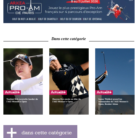
Dans cette catégorie
Actualité
Actualité
Actualité
Yealimi Noh nouvelle leader de
Haeran Ryu seule en tête de
Jeeno Thitikul prend les
l’AIG Women’s Open
l’AIG Women’s Open
commandes de l’AIG Women’s
Open, Boutier 4ème