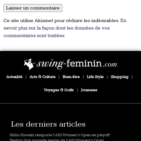
Ce site utilise Akismet pour réduire les indésirables.
En
savoir plus sur la façon dont les données de vos
commentaires sont traitées
.
Actualité
|
Arts & Culture
|
Bien-être
|
Life Style
|
Shopping
|
Voyages & Golfs
|
Joueuses
Les derniers articles
Shiho Kuwaki remporte l’AIG Women’s Open en playoff
Yealimi Noh nouvelle leader de l’AIG Women’s Open