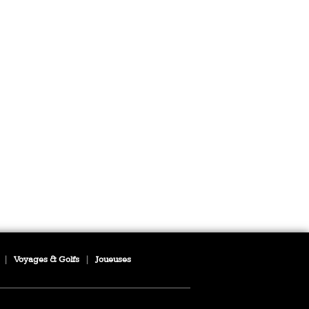
|
Voyages & Golfs
|
Joueuses