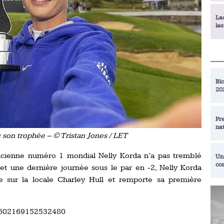
La
le
La
déc
Blo
20
En
de
Pr
na
La
 son trophée – © Tristan Jones / LET
qu
ancienne numéro 1 mondial Nelly Korda n’a pas tremblé
Un
co
et une dernière journée sous le par en -2, Nelly Korda
Ac
un
 sur la locale Charley Hull et remporte sa première
Re
Se
Am
am
680602169152532480
ex