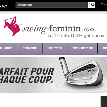
Con
E & GOLF
BIEN-ÊTRE
LIFE STYLE
ART & CULTURE
SH