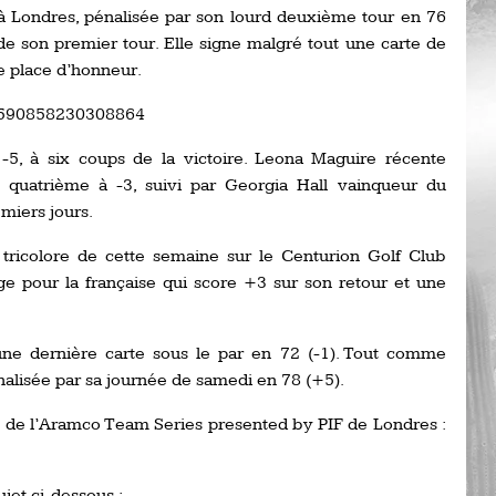
 Londres, pénalisée par son lourd deuxième tour en 76
Ro
ev
de son premier tour. Elle signe malgré tout une carte de
Ti
le place d’honneur.
LP
680590858230308864
go
Ev
Pr
-5, à six coups de la victoire. Leona Maguire récente
quatrième à -3, suivi par Georgia Hall vainqueur du
La
his
miers jours.
tricolore de cette semaine sur le Centurion Golf Club
De
pour la française qui score +3 sur son retour et une
Ro
La
 dernière carte sous le par en 72 (-1). Tout comme
de
énalisée par sa journée de samedi en 78 (+5).
 de l’Aramco Team Series presented by PIF de Londres :
Ap
Ch
ujet ci-dessous :