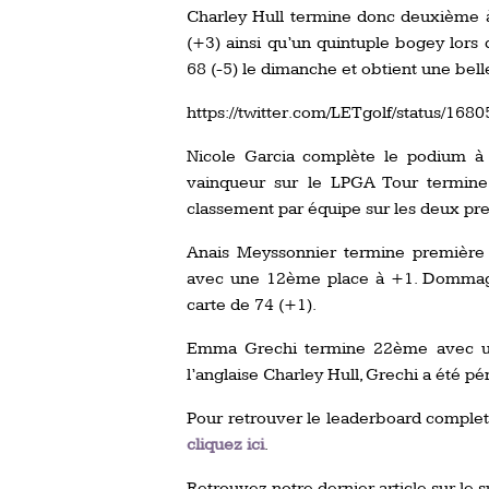
Charley Hull termine donc deuxième à
(+3) ainsi qu’un quintuple bogey lors 
68 (-5) le dimanche et obtient une bel
https://twitter.com/LETgolf/status/1
Nicole Garcia complète le podium à 
vainqueur sur le LPGA Tour termine 
classement par équipe sur les deux pre
Anais Meyssonnier termine première 
avec une 12ème place à +1. Dommage 
carte de 74 (+1).
Emma Grechi termine 22ème avec une
l’anglaise Charley Hull, Grechi a été p
Pour retrouver le leaderboard complet
cliquez ici
.
Retrouvez notre dernier article sur le s