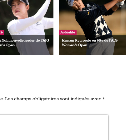
té
Actualité
i Noh nouvelle leader de l’AIG
Haeran Ryu seule en tête de l’AIG
’s Open
Women’s Open
e.
Les champs obligatoires sont indiqués avec
*