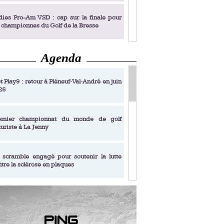
dies Pro-Am VSD : cap sur la finale pour
s championnes du Golf de la Bresse
Agenda
dies Pro-Am VSD : Golf du Prieuré, elles
rochent leur billet pour la finale
t Play9 : retour à Pléneuf‑Val‑André en juin
26
fin un livre de golf pensé pour les femmes
 plus de 50 ans
emier championnat du monde de golf
turiste à La Jenny
dies Pro-Am VSD : les premières
alifiées
 scramble engagé pour soutenir la lutte
ntre la sclérose en plaques
adémie Golf Barrière Julien Xanthopoulos,
e signature pédagogique
sonance Golf Collection : Lacoste Golf
ries & Trophée Écologie, deux circuits
undi Evian Championship, de nouvelles
ateurs en 10 étapes
périences immersives