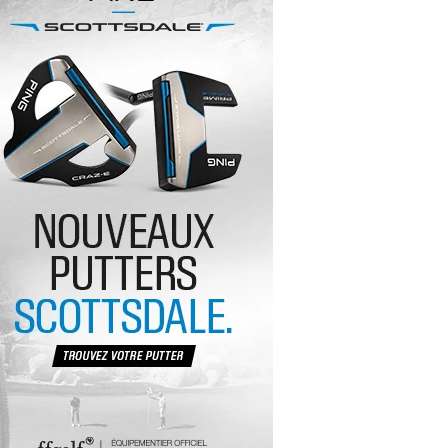
yal Air Maroc Golf & Padel Cup : le nouvel
ent sport et networking
ger Woods se retire du Genesis Invitational
GA Tour 2026 : une saison record pour le
lf féminin
ian Resort Golf Club : Saison 2 du
ogramme Performance
dies European Tour 2026 : une saison
torique sur cinq continents
bout en Bouts prolonge la Fashion Week à
land-Garros
coste Ladies Open 2025 : Céline Boutier
 retour à Deauville
hrodite Hills Team Cup 2025 : de retour a
ypre