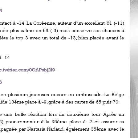
Ro
ev
6
Ti
ntact à -14. La Coréenne, auteur d’un excellent 61 (-11)
LP
rnée plus calme en 69 (-3) mais conserve ses chances à
go
Ev
ète le top 3 avec un total de -13, bien placée avant le
Pr
La
his
t -14
c.twitter.com/0OAPsbj2l9
De
Ro
6
 avec plusieurs joueuses encore en embuscade. La Belge
La
de 13ème place à -9, grâce à des cartes de 65 puis 70.
de
ne une belle réaction lors du deuxième tour. Après un
Ap
-5) pour remonter à la 35ème place à -7 et assurer sa
Ch
mpagnée par Nastasia Nadaud, également 35ème avec le