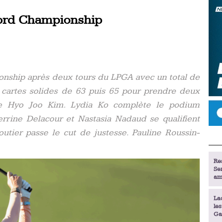
Ford Championship
nship après deux tours du LPGA avec un total de
 cartes solides de 63 puis 65 pour prendre deux
ne Hyo Joo Kim. Lydia Ko complète le podium
Perrine Delacour et Nastasia Nadaud se qualifient
utier passe le cut de justesse. Pauline Roussin-
Re
Se
am
La
le
Ga