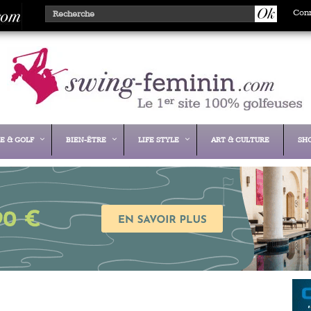
Con
E & GOLF
BIEN-ÊTRE
LIFE STYLE
ART & CULTURE
SH