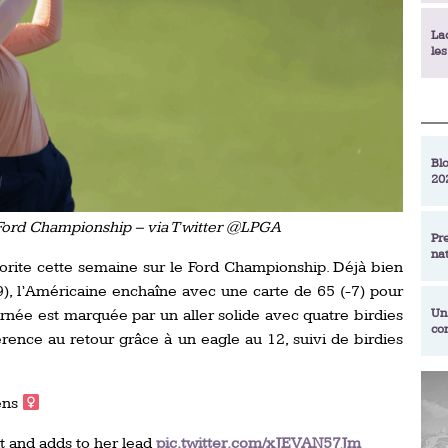
La
le
La
déc
Blo
20
En
de
 Ford Championship – via Twitter @LPGA
Pr
na
La
vorite cette semaine sur le Ford Championship. Déjà bien
qu
9), l’Américaine enchaîne avec une carte de 65 (-7) pour
urnée est marquée par un aller solide avec quatre birdies
Un
co
Ac
érence au retour grâce à un eagle au 12, suivi de birdies
un
Re
Se
ns ‍
Am
am
ex
t and adds to her lead
pic.twitter.com/xJEVAN57Jm