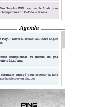
dies Pro-Am VSD : cap sur la finale pour
s championnes du Golf de la Bresse
Agenda
dies Pro-Am VSD : Golf du Prieuré, elles
rochent leur billet pour la finale
t Play9 : retour à Pléneuf‑Val‑André en juin
26
fin un livre de golf pensé pour les femmes
 plus de 50 ans
emier championnat du monde de golf
turiste à La Jenny
dies Pro-Am VSD : les premières
alifiées
 scramble engagé pour soutenir la lutte
ntre la sclérose en plaques
adémie Golf Barrière Julien Xanthopoulos,
e signature pédagogique
sonance Golf Collection : Lacoste Golf
ries & Trophée Écologie, deux circuits
undi Evian Championship, de nouvelles
ateurs en 10 étapes
périences immersives