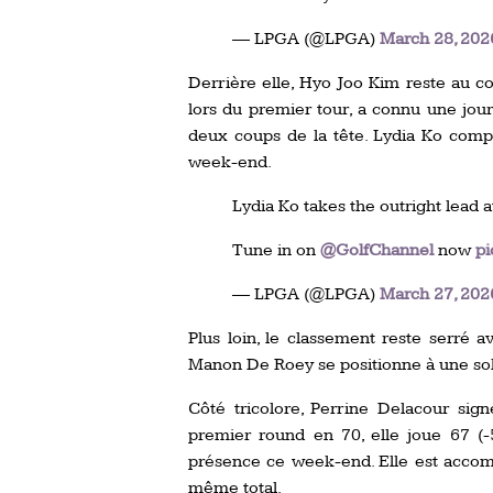
— LPGA (@LPGA)
March 28, 202
Derrière elle, Hyo Joo Kim reste au co
lors du premier tour, a connu une jou
deux coups de la tête. Lydia Ko compl
week-end.
Lydia Ko takes the outright lead a
Tune in on
@GolfChannel
now
pi
— LPGA (@LPGA)
March 27, 202
Plus loin, le classement reste serré
Manon De Roey se positionne à une soli
Côté tricolore, Perrine Delacour sig
premier round en 70, elle joue 67 (
présence ce week-end. Elle est acco
même total.