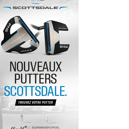
yal Air Maroc Golf & Padel Cup : le nouvel
ent sport et networking
ger Woods se retire du Genesis Invitational
GA Tour 2026 : une saison record pour le
lf féminin
ian Resort Golf Club : Saison 2 du
ogramme Performance
dies European Tour 2026 : une saison
torique sur cinq continents
bout en Bouts prolonge la Fashion Week à
land-Garros
coste Ladies Open 2025 : Céline Boutier
 retour à Deauville
hrodite Hills Team Cup 2025 : de retour a
ypre