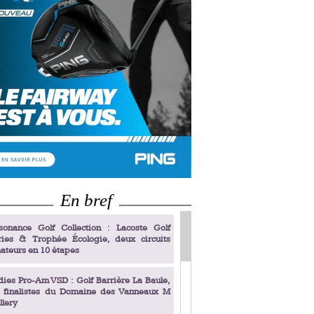
En bref
sonance Golf Collection : Lacoste Golf
ries & Trophée Écologie, deux circuits
ateurs en 10 étapes
dies Pro-Am VSD : Golf Barrière La Baule,
s finalistes du Domaine des Vanneaux M
llery