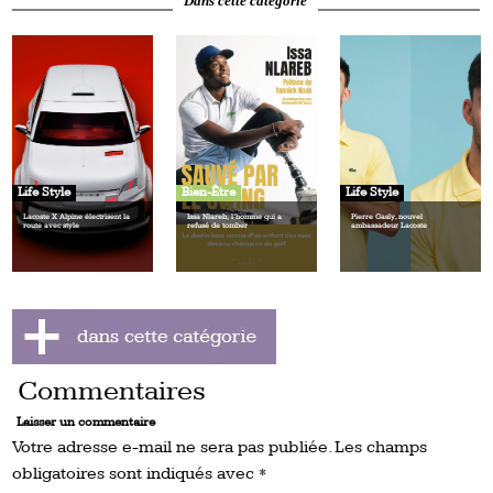
Dans cette catégorie
Life Style
Bien-Être
Life Style
Lacoste X Alpine électrisent la
Issa Nlareb, l’homme qui a
Pierre Gasly, nouvel
route avec style
refusé de tomber
ambassadeur Lacoste
Commentaires
Laisser un commentaire
Votre adresse e-mail ne sera pas publiée.
Les champs
obligatoires sont indiqués avec
*