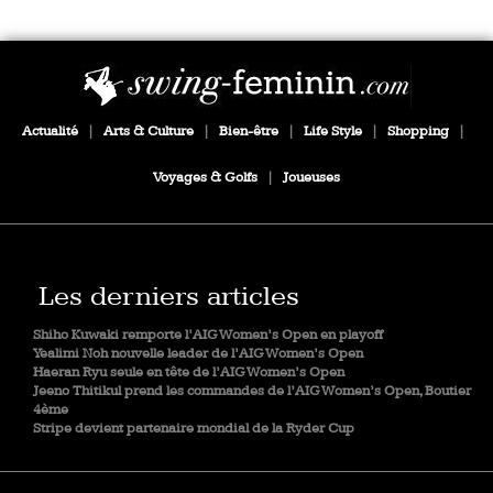
Actualité
|
Arts & Culture
|
Bien-être
|
Life Style
|
Shopping
|
Voyages & Golfs
|
Joueuses
Les derniers articles
Shiho Kuwaki remporte l’AIG Women’s Open en playoff
Yealimi Noh nouvelle leader de l’AIG Women’s Open
Haeran Ryu seule en tête de l’AIG Women’s Open
Jeeno Thitikul prend les commandes de l’AIG Women’s Open, Boutier
4ème
Stripe devient partenaire mondial de la Ryder Cup