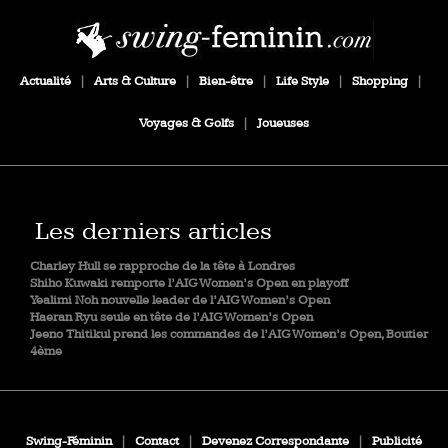
Actualité
|
Arts & Culture
|
Bien-être
|
Life Style
|
Shopping
|
Voyages & Golfs
|
Joueuses
Les derniers articles
Charley Hull se rapproche de la tête à Londres
Shiho Kuwaki remporte l’AIG Women’s Open en playoff
Yealimi Noh nouvelle leader de l’AIG Women’s Open
Haeran Ryu seule en tête de l’AIG Women’s Open
Jeeno Thitikul prend les commandes de l’AIG Women’s Open, Boutier
4ème
Swing-Féminin
|
Contact
|
Devenez Correspondante
|
Publicité