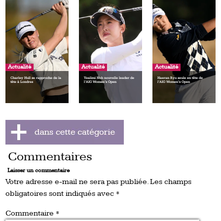
Actualité
Actualité
Actualité
Charley Hull se rapproche de la
Yealimi Noh nouvelle leader de
Haeran Ryu seule en tête de
tête à Londres
l’AIG Women’s Open
l’AIG Women’s Open
Commentaires
Laisser un commentaire
Votre adresse e-mail ne sera pas publiée.
Les champs
obligatoires sont indiqués avec
*
Commentaire
*