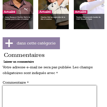
Actualité
Actualité
Actualité
Anna Huang et Charley Hull à la
Charley Hull se rapproche de la
Yealimi Noh nouvelle leader de
bataille pour le titre à Londres
tête à Londres
l’AIG Women’s Open
Commentaires
Laisser un commentaire
Votre adresse e-mail ne sera pas publiée.
Les champs
obligatoires sont indiqués avec
*
Commentaire
*