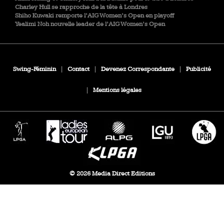
Charley Hull se rapproche de la tête à Londres
Shiho Kuwaki remporte l’AIG Women’s Open en playoff
Yealimi Noh nouvelle leader de l’AIG Women’s Open
Swing-Féminin
|
Contact
|
Devenez Correspondante
|
Publicité
|
Mentions légales
© 2026 Media Direct Editions