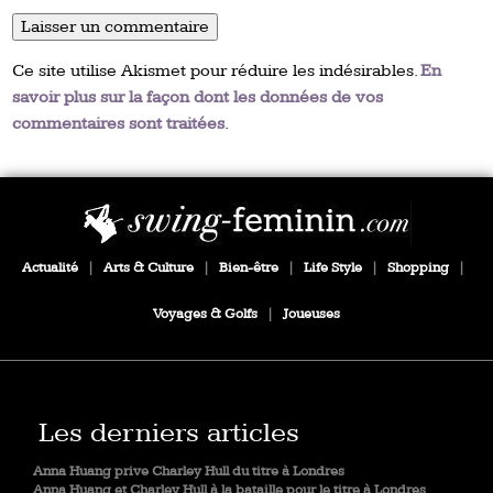
Ce site utilise Akismet pour réduire les indésirables.
En
savoir plus sur la façon dont les données de vos
commentaires sont traitées
.
Actualité
|
Arts & Culture
|
Bien-être
|
Life Style
|
Shopping
|
Voyages & Golfs
|
Joueuses
Les derniers articles
Anna Huang prive Charley Hull du titre à Londres
Anna Huang et Charley Hull à la bataille pour le titre à Londres