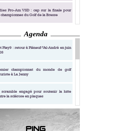
dies Pro-Am VSD : cap sur la finale pour
s championnes du Golf de la Bresse
Agenda
dies Pro-Am VSD : Golf du Prieuré, elles
rochent leur billet pour la finale
t Play9 : retour à Pléneuf‑Val‑André en juin
26
fin un livre de golf pensé pour les femmes
 plus de 50 ans
emier championnat du monde de golf
turiste à La Jenny
dies Pro-Am VSD : les premières
alifiées
 scramble engagé pour soutenir la lutte
ntre la sclérose en plaques
adémie Golf Barrière Julien Xanthopoulos,
e signature pédagogique
sonance Golf Collection : Lacoste Golf
ries & Trophée Écologie, deux circuits
undi Evian Championship, de nouvelles
ateurs en 10 étapes
périences immersives