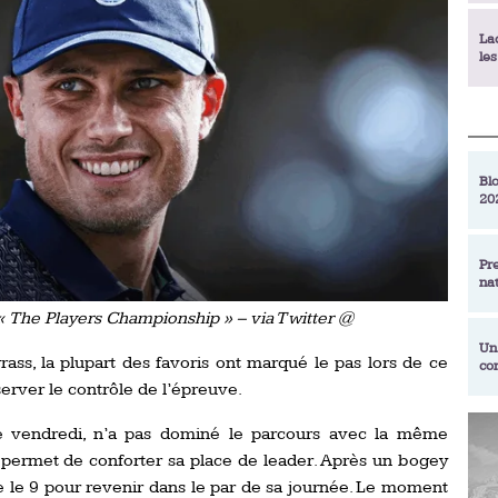
La
le
La
déc
Blo
20
En
de
Pr
na
La
qu
« The Players Championship » – via Twitter @
Un
ass, la plupart des favoris ont marqué le pas lors de ce
co
Ac
erver le contrôle de l’épreuve.
un
Re
 le vendredi, n’a pas dominé le parcours avec la même
Se
Am
am
ui permet de conforter sa place de leader. Après un bogey
ex
e le 9 pour revenir dans le par de sa journée. Le moment