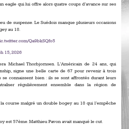
un eagle qui lui offre alors quatre coups d’avance sur ses
Ro
ev
Ti
n peu de suspense. Le Suédois manque plusieurs occasions
LP
gey au 18.
go
Ev
Pr
ic.twitter.com/Qa9bkSQfo5
La
h 15, 2026
his
era Michael Thorbjornsen. L’Américain de 24 ans, qui
De
ship, signe une belle carte de 67 pour revenir à trois
Ro
se connaissent bien : ils se sont affrontés durant leurs
entraîner régulièrement ensemble dans la région de
La
de
la course malgré un double bogey au 18 qui l’empêche
Ap
Ch
roy est 57ème. Matthieu Pavon avait manqué le cut.