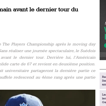
ain avant le dernier tour du
e The Players Championship après le moving day
ans réaliser une journée spectaculaire, le Suédois
vant le dernier tour. Derrière lui, l’Américain
lide carte de 67 et revient en deuxième position.
t universitaire partageront la dernière partie ce
auffele redescend au 4ème rang après une partie
Re
Se
am
La
le
Ga