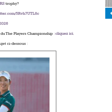
RS
trophy?
itter.com/5Rvh7UTL8c
 2026
 du The Players Championship :
cliquez ici
.
ujet ci-dessous :