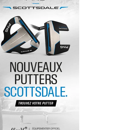
yal Air Maroc Golf & Padel Cup : le nouvel
ent sport et networking
ger Woods se retire du Genesis Invitational
GA Tour 2026 : une saison record pour le
lf féminin
ian Resort Golf Club : Saison 2 du
ogramme Performance
dies European Tour 2026 : une saison
torique sur cinq continents
bout en Bouts prolonge la Fashion Week à
land-Garros
coste Ladies Open 2025 : Céline Boutier
 retour à Deauville
hrodite Hills Team Cup 2025 : de retour a
ypre