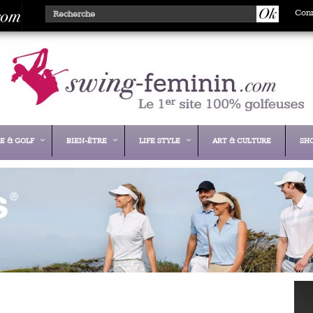
Con
E & GOLF
BIEN-ÊTRE
LIFE STYLE
ART & CULTURE
SH