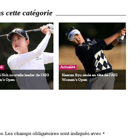
 cette catégorie
té
Actualité
i Noh nouvelle leader de l’AIG
Haeran Ryu seule en tête de l’AIG
’s Open
Women’s Open
e.
Les champs obligatoires sont indiqués avec
*