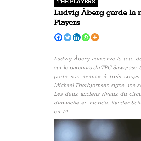
THE PLAYERS
Ludvig Åberg garde la m
Players
Ludvig Åberg conserve la tête d
sur le parcours du TPC Sawgrass. S
porte son avance à trois coups a
Michael Thorbjornsen signe une so
Les deux anciens rivaux du circui
dimanche en Floride. Xander Sch
en 74.