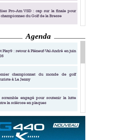
dies Pro-Am VSD : cap sur la finale pour
s championnes du Golf de la Bresse
Agenda
dies Pro-Am VSD : Golf du Prieuré, elles
rochent leur billet pour la finale
t Play9 : retour à Pléneuf‑Val‑André en juin
26
fin un livre de golf pensé pour les femmes
 plus de 50 ans
emier championnat du monde de golf
turiste à La Jenny
dies Pro-Am VSD : les premières
alifiées
 scramble engagé pour soutenir la lutte
ntre la sclérose en plaques
adémie Golf Barrière Julien Xanthopoulos,
e signature pédagogique
sonance Golf Collection : Lacoste Golf
ries & Trophée Écologie, deux circuits
undi Evian Championship, de nouvelles
ateurs en 10 étapes
périences immersives