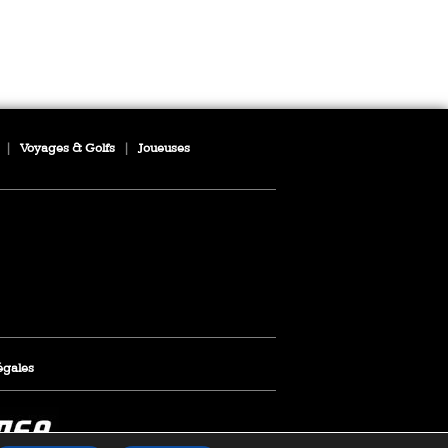
|
Voyages & Golfs
|
Joueuses
égales