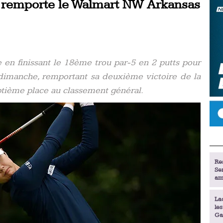
 remporte le Walmart NW Arkansas
 en finissant le 18ème trou par-5 en 2 putts pour
imanche, remportant sa deuxième victoire de la
ptième place au classement général.
Re
Se
am
La
le
Ga