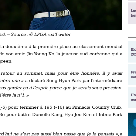
La
le
La
rk – Source : © LPGA via Twitter
déc
 la deuxième à la première place au classement mondial
Blo
 de son amie Jin Young Ko, la joueuse sud-coréenne qui a
20
En
green.
de
Pr
 retour au sommet, mais pour être honnête, il y avait
na
La
uméro une »
, a déclaré Sung Hyun Park par l’intermédiaire
qu
as garder ça à l’esprit, parce que je serais sous pression.
’être la n°1. »
Un
co
Ac
un
-5) pour terminer à 195 (-18) au Pinnacle Country Club.
 18e pour battre Danielle Kang, Hyo Joo Kim et Inbee Park
Re
Se
Am
am
ex
d’hui ne s’est pas aussi bien passé que je le pensais »
, a