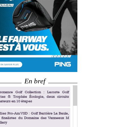
En bref
sonance Golf Collection : Lacoste Golf
ries & Trophée Écologie, deux circuits
ateurs en 10 étapes
dies Pro-Am VSD : Golf Barrière La Baule,
s finalistes du Domaine des Vanneaux M
llery