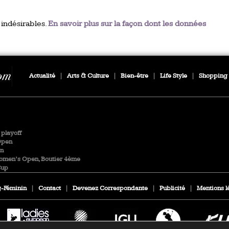
 indésirables.
En savoir plus sur la façon dont les données
Actualité
|
Arts & Culture
|
Bien-être
|
Life Style
|
Shopping
playoff
Open
en
Women’s Open, Boutier 4ème
Cup
-Féminin
|
Contact
|
Devenez Correspondante
|
Publicité
|
Mentions l