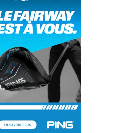
yal Air Maroc Golf & Padel Cup : le nouvel
ent sport et networking
ger Woods se retire du Genesis Invitational
GA Tour 2026 : une saison record pour le
lf féminin
ian Resort Golf Club : Saison 2 du
ogramme Performance
dies European Tour 2026 : une saison
torique sur cinq continents
bout en Bouts prolonge la Fashion Week à
land-Garros
coste Ladies Open 2025 : Céline Boutier
 retour à Deauville
hrodite Hills Team Cup 2025 : de retour a
ypre