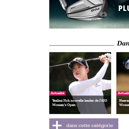
Dans
Actualité
Actuali
Yealimi Noh nouvelle leader de l’AIG
Haeran
Women’s Open
Women