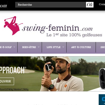
Con
E & GOLF
BIEN-ÊTRE
LIFE STYLE
ART & CULTURE
SH