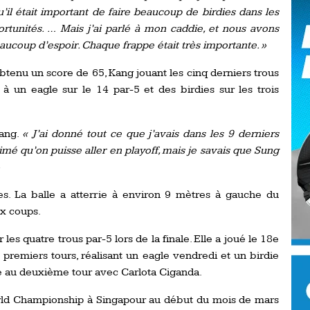
Ro
u’il était important de faire beaucoup de birdies dans les
ev
portunités. … Mais j’ai parlé à mon caddie, et nous avons
Ti
eaucoup d’espoir. Chaque frappe était très importante. »
LP
tenu un score de 65, Kang jouant les cinq derniers trous
go
Ev
 un eagle sur le 14 par-5 et des birdies sur les trois
Pr
La
his
ang.
« J’ai donné tout ce que j’avais dans les 9 derniers
aimé qu’on puisse aller en playoff, mais je savais que Sung
De
Ro
res. La balle a atterrie à environ 9 mètres à gauche du
ux coups.
La
de
les quatre trous par-5 lors de la finale. Elle a joué le 18e
 premiers tours, réalisant un eagle vendredi et un birdie
Ap
e au deuxième tour avec Carlota Ciganda.
Ch
ld Championship à Singapour au début du mois de mars