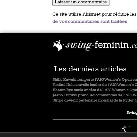
Ce site utilise Akismet pour réduire les
de vos commentaires sont traitées
.
Les derniers articles
Shiho Kuwaki remporte l’AIG Women’s Open en 
Yealimi Noh nouvelle leader de l’AIG Women’s 
Haeran Ryu seule en tête de l’AIG Women’s Op
Jeeno Thitikul prend les commandes de l’AIG 
Stripe devient partenaire mondial de la Ryder 
Swing