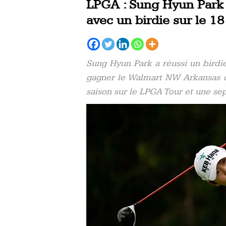
LPGA : Sung Hyun Park
avec un birdie sur le 18
Sung Hyun Park a réussi un birdie
gagner le Walmart NW Arkansas d
saison sur le LPGA Tour et une se