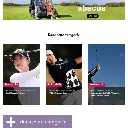
Dans cette catégorie
Actualité
Actualité
Actualité
Yealimi Noh nouvelle leader de
Haeran Ryu seule en tête de
Jeeno Thitikul prend les
l’AIG Women’s Open
l’AIG Women’s Open
commandes de l’AIG Women’s
Open, Boutier 4ème