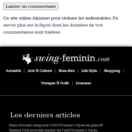
Ce site utilise Akismet pour réduire les indésirables.
En
savoir plus sur la façon dont les données de vos
commentaires sont traitées
.
Actualité
|
Arts & Culture
|
Bien-être
|
Life Style
|
Shopping
|
Voyages & Golfs
|
Joueuses
Les derniers articles
Shiho Kuwaki remporte l’AIG Women’s Open en playoff
Yealimi Noh nouvelle leader de l’AIG Women’s Open