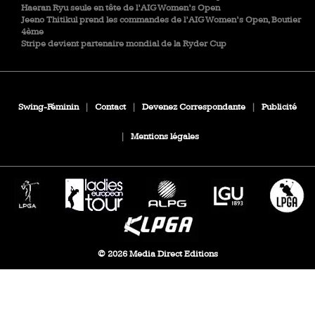
Haeran Ryu seule en tête de l’AIG Women’s Open
Jeeno Thitikul prend les commandes de l’AIG Women’s Open, Boutier
4ème
Stripe devient partenaire mondial de la Ryder Cup
Swing-Féminin
|
Contact
|
Devenez Correspondante
|
Publicité
|
Mentions légales
© 2026 Media Direct Editions