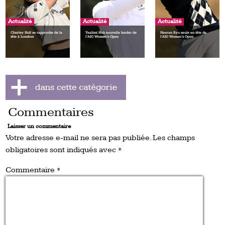
Actualité
Actualité
Actualité
Charley Hull se rapproche de la
Yealimi Noh nouvelle leader de
Haeran Ryu seule en tête de
tête à Londres
l’AIG Women’s Open
l’AIG Women’s Open
Commentaires
Laisser un commentaire
Votre adresse e-mail ne sera pas publiée.
Les champs
obligatoires sont indiqués avec
*
Commentaire
*