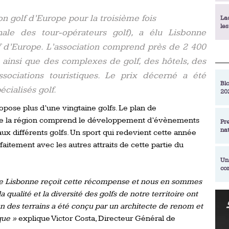
n golf d’Europe pour la troisième fois
La
le
nale des tour-opérateurs golf), a élu Lisbonne
 d’Europe. L’association comprend près de 2 400
La
ainsi que des complexes de golf, des hôtels, des
déc
sociations touristiques. Le prix décerné a été
Blo
écialisés golf.
20
En
de
opose plus d’une vingtaine golfs. Le plan de
e de la région comprend le développement d’évènements
Pr
na
aux différents golfs. Un sport qui redevient cette année
La
qu
aitement avec les autres attraits de cette partie du
Un
co
Ac
un
n de Lisbonne reçoit cette récompense et nous en sommes
 la qualité et la diversité des golfs de notre territoire ont
Re
Se
n des terrains a été conçu par un architecte de renom et
Am
am
que »
explique Victor Costa, Directeur Général de
ex