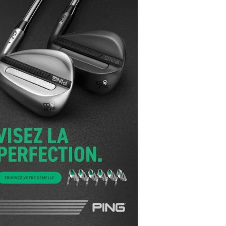
yal Air Maroc Golf & Padel Cup : le nouvel
ent sport et networking
ger Woods se retire du Genesis Invitational
GA Tour 2026 : une saison record pour le
lf féminin
ian Resort Golf Club : Saison 2 du
ogramme Performance
dies European Tour 2026 : une saison
torique sur cinq continents
bout en Bouts prolonge la Fashion Week à
land-Garros
coste Ladies Open 2025 : Céline Boutier
 retour à Deauville
hrodite Hills Team Cup 2025 : de retour a
ypre