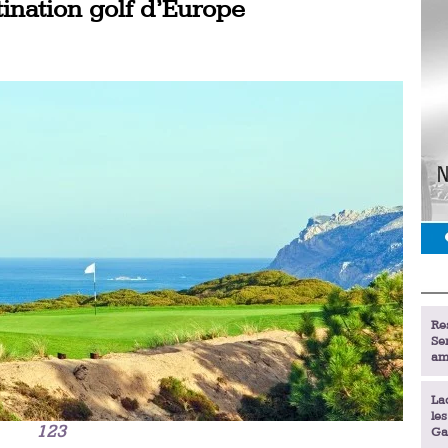
ination golf d’Europe
Re
Se
am
La
le
1
2
3
Ga