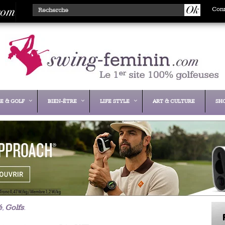
Con
E & GOLF
BIEN-ÊTRE
LIFE STYLE
ART & CULTURE
SH
é
,
Golfs
.