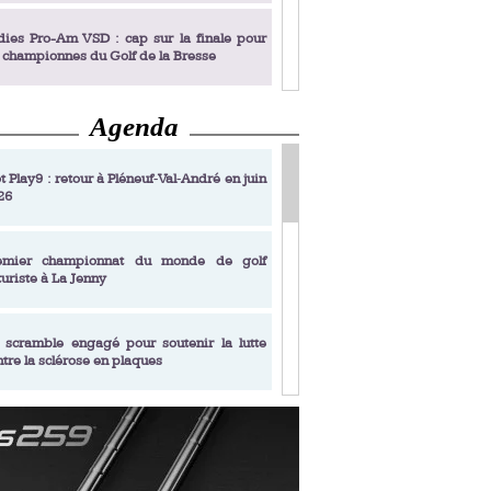
dies Pro-Am VSD : cap sur la finale pour
s championnes du Golf de la Bresse
Agenda
dies Pro-Am VSD : Golf du Prieuré, elles
rochent leur billet pour la finale
t Play9 : retour à Pléneuf‑Val‑André en juin
26
fin un livre de golf pensé pour les femmes
 plus de 50 ans
emier championnat du monde de golf
turiste à La Jenny
dies Pro-Am VSD : les premières
alifiées
 scramble engagé pour soutenir la lutte
ntre la sclérose en plaques
adémie Golf Barrière Julien Xanthopoulos,
e signature pédagogique
sonance Golf Collection : Lacoste Golf
ries & Trophée Écologie, deux circuits
undi Evian Championship, de nouvelles
ateurs en 10 étapes
périences immersives