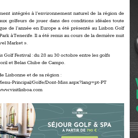
Ro
ev
ement intégrés à l’environnement naturel de la région de
Ti
ux golfeurs de jouer dans des conditions idéales toute
fique de l’année en Europe a été présenté au Lisbon Golf
LP
go
Ev
ark à Tenerife. Il a été remis au cours de la dernière nuit
Pr
vel Market ».
La
 Golf Festival : du 28 au 30 octobre entre les golfs
his
toril et Belas Clube de Campo.
De
 de Lisbonne et de sa région :
Ro
/Menu-Principal/Golfe/Dont-Miss.aspx?lang=pt-PT
 www.visitlisboa.com
La
de
Ap
Ch