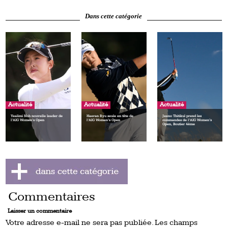
Dans cette catégorie
Actualité
Actualité
Actualité
Yealimi Noh nouvelle leader de
Haeran Ryu seule en tête de
Jeeno Thitikul prend les
l’AIG Women’s Open
l’AIG Women’s Open
commandes de l’AIG Women’s
Open, Boutier 4ème
Commentaires
Laisser un commentaire
Votre adresse e-mail ne sera pas publiée.
Les champs