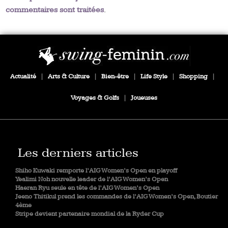
commentaires sont traitées
.
Actualité
|
Arts & Culture
|
Bien-être
|
Life Style
|
Shopping
|
Voyages & Golfs
|
Joueuses
Les derniers articles
Shiho Kuwaki remporte l’AIG Women’s Open en playoff
Yealimi Noh nouvelle leader de l’AIG Women’s Open
Haeran Ryu seule en tête de l’AIG Women’s Open
Jeeno Thitikul prend les commandes de l’AIG Women’s Open, Boutier
4ème
Stripe devient partenaire mondial de la Ryder Cup