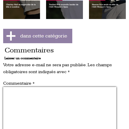
Charley Hull se rapproche de la
Yealimi Noh nouvelle leader de
Haeran Ryu seule en tête de
tête à Londres
l’AIG Women’s Open
l’AIG Women’s Open
Commentaires
Laisser un commentaire
Votre adresse e-mail ne sera pas publiée.
Les champs
obligatoires sont indiqués avec
*
Commentaire
*