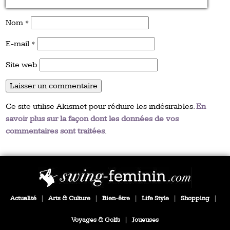
Nom
*
E-mail
*
Site web
Ce site utilise Akismet pour réduire les indésirables.
En
savoir plus sur la façon dont les données de vos
commentaires sont traitées
.
Actualité
|
Arts & Culture
|
Bien-être
|
Life Style
|
Shopping
|
Voyages & Golfs
|
Joueuses