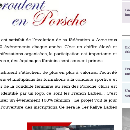
La
le
La
déc
st satisfait de l’évolution de sa fédération. « Avec tous
00 événements chaque année. C’est un chiffre élevé et
Blo
20
festations organisées, la participation est importante et
En
de
ives », des équipages féminins sont souvent primés.
Pr
stituent s’attachent de plus en plus à valoriser l’activité
na
La
ons et multiplions les formations à la conduite sportive et
qu
or de la conduite féminine au sein des Porsche clubs est
Un
dentifié par un logo, ce sont les French Ladies… C’est
co
Ac
niser un événement 100% féminin ! Le projet voit le jour
un
 l’ouverture des inscriptions. Ce sera le 1er Rallye Ladies
Re
Se
Am
am
ex