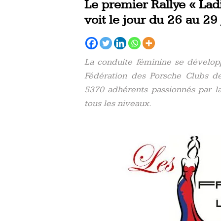
Le premier Rallye « Lad
voit le jour du 26 au 29
La conduite féminine se développ
Fédération des Porsche Clubs de
5370 adhérents passionnés par l
tous les niveaux.