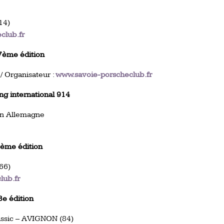
14)
club.fr
 7ème édition
 / Organisateur :
www.savoie-porscheclub.fr
g international 914
en Allemagne
4ème édition
66)
lub.fr
3e édition
lassic – AVIGNON (84)