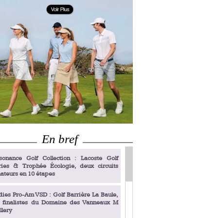
En bref
sonance Golf Collection : Lacoste Golf
ries & Trophée Écologie, deux circuits
ateurs en 10 étapes
dies Pro-Am VSD : Golf Barrière La Baule,
s finalistes du Domaine des Vanneaux M
llery