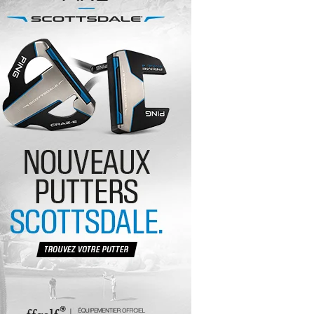
yal Air Maroc Golf & Padel Cup : le nouvel
ent sport et networking
ger Woods se retire du Genesis Invitational
GA Tour 2026 : une saison record pour le
lf féminin
ian Resort Golf Club : Saison 2 du
ogramme Performance
dies European Tour 2026 : une saison
torique sur cinq continents
bout en Bouts prolonge la Fashion Week à
land-Garros
coste Ladies Open 2025 : Céline Boutier
 retour à Deauville
hrodite Hills Team Cup 2025 : de retour a
ypre