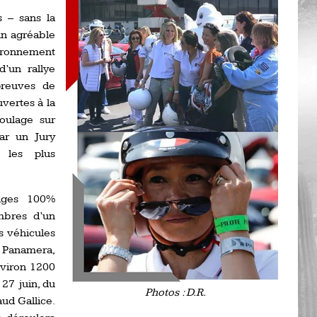
Ro
s – sans la
ev
Ti
n agréable
ronnement
LP
d’un rallye
go
Ev
preuves de
Pr
uvertes à la
La
roulage sur
his
par un Jury
 les plus
De
Ro
pages 100%
mbres d’un
La
s véhicules
de
 Panamera,
nviron 1200
Ap
 27 juin, du
Ch
Photos : D.R.
ud Gallice.