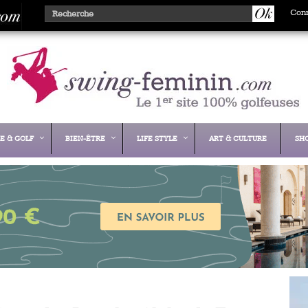
Con
E & GOLF
BIEN-ÊTRE
LIFE STYLE
ART & CULTURE
SH