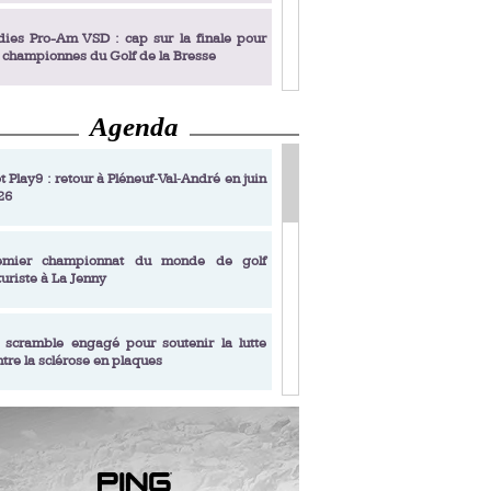
dies Pro-Am VSD : cap sur la finale pour
s championnes du Golf de la Bresse
Agenda
dies Pro-Am VSD : Golf du Prieuré, elles
rochent leur billet pour la finale
t Play9 : retour à Pléneuf‑Val‑André en juin
26
fin un livre de golf pensé pour les femmes
 plus de 50 ans
emier championnat du monde de golf
turiste à La Jenny
dies Pro-Am VSD : les premières
alifiées
 scramble engagé pour soutenir la lutte
ntre la sclérose en plaques
adémie Golf Barrière Julien Xanthopoulos,
e signature pédagogique
sonance Golf Collection : Lacoste Golf
ries & Trophée Écologie, deux circuits
undi Evian Championship, de nouvelles
ateurs en 10 étapes
périences immersives