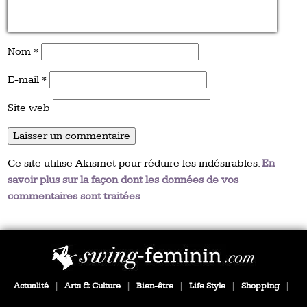
Nom
*
E-mail
*
Site web
Ce site utilise Akismet pour réduire les indésirables.
En
savoir plus sur la façon dont les données de vos
commentaires sont traitées
.
Actualité
|
Arts & Culture
|
Bien-être
|
Life Style
|
Shopping
|