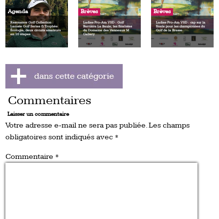
Agenda
Brèves
Brèves
Resonance Golf Collection :
Ladies Pro-Am VSD : Golf
Ladies Pro-Am VSD : cap sur la
Lacoste Golf Series & Trophée
Barrière La Baule, les finalistes
finale pour les championnes du
Écologie, deux circuits amateurs
du Domaine des Vanneaux M
Golf de la Bresse
en 10 étapes
Gallery
Commentaires
Laisser un commentaire
Votre adresse e-mail ne sera pas publiée.
Les champs
obligatoires sont indiqués avec
*
Commentaire
*