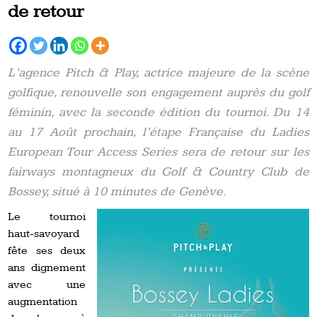
de retour
L’agence Pitch & Play, actrice majeure de la scène
golfique, renouvelle son engagement auprès du golf
féminin, avec la seconde édition du tournoi. Du 14
au 17 Août prochain, l’étape Française du Ladies
European Tour Access Series sera de retour sur les
fairways montagneux du Golf & Country Club de
Bossey, situé à 10 minutes de Genève.
Le tournoi
haut-savoyard
fête ses deux
ans dignement
avec une
augmentation