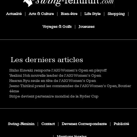
Actualité
|
Arts & Culture
|
Bien-être
|
Life Style
|
Shopping
|
Voyages & Golfs
|
Joueuses
Les derniers articles
Shiho Kuwaki remporte l’AIG Women’s Open en playoff
Yealimi Noh nouvelle leader de l’AIG Women’s Open
Haeran Ryu seule en tête de l’AIG Women’s Open
Jeeno Thitikul prend les commandes de l’AIG Women’s Open, Boutier
4ème
Stripe devient partenaire mondial de la Ryder Cup
Swing-Féminin
|
Contact
|
Devenez Correspondante
|
Publicité
|
Mentions légales