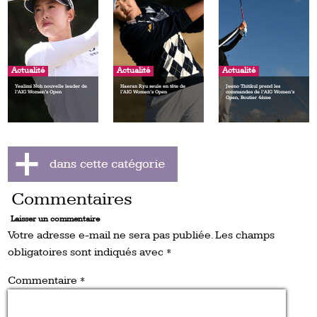
Actualité
Actualité
Actualité
Yealimi Noh nouvelle leader de
Haeran Ryu seule en tête de
Jeeno Thitikul prend les
l’AIG Women’s Open
l’AIG Women’s Open
commandes de l’AIG Women’s
Open, Boutier 4ème
Commentaires
Laisser un commentaire
Votre adresse e-mail ne sera pas publiée.
Les champs
obligatoires sont indiqués avec
*
Commentaire
*