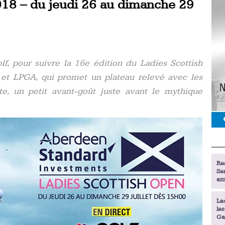
018 – du jeudi 26 au dimanche 29
lf, pour suivre la 16e édition du Ladies Scottish
 et LPGA, qui promet un plateau relevé avec les
te, un petit avant-goût juste avant le mythique
Re
Se
am
La
le
Ga