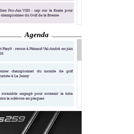
dies Pro-Am VSD : cap sur la finale pour
s championnes du Golf de la Bresse
Agenda
dies Pro-Am VSD : Golf du Prieuré, elles
rochent leur billet pour la finale
t Play9 : retour à Pléneuf‑Val‑André en juin
26
fin un livre de golf pensé pour les femmes
 plus de 50 ans
emier championnat du monde de golf
turiste à La Jenny
dies Pro-Am VSD : les premières
alifiées
 scramble engagé pour soutenir la lutte
ntre la sclérose en plaques
adémie Golf Barrière Julien Xanthopoulos,
e signature pédagogique
sonance Golf Collection : Lacoste Golf
ries & Trophée Écologie, deux circuits
undi Evian Championship, de nouvelles
ateurs en 10 étapes
périences immersives