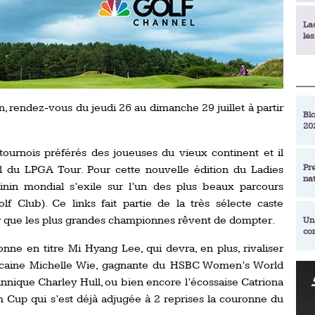
La
le
La
déc
, rendez-vous du jeudi 26 au dimanche 29 juillet à partir
Blo
20
En
de
tournois préférés des joueuses du vieux continent et il
Pr
el du LPGA Tour. Pour cette nouvelle édition du Ladies
na
La
inin mondial s’exile sur l’un des plus beaux parcours
qu
f Club). Ce links fait partie de la très sélecte caste
r que les plus grandes championnes rêvent de dompter.
Un
co
Ac
un
nne en titre Mi Hyang Lee, qui devra, en plus, rivaliser
icaine Michelle Wie, gagnante du HSBC Women’s World
Re
Se
annique Charley Hull, ou bien encore l’écossaise Catriona
Am
am
m Cup qui s’est déjà adjugée à 2 reprises la couronne du
ex