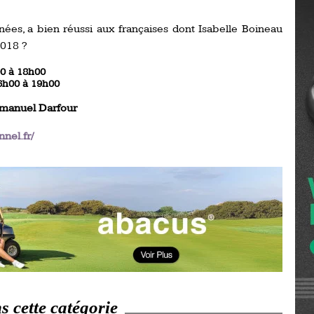
Ro
ev
nées, a bien réussi aux françaises dont Isabelle Boineau
Ti
2018 ?
LP
00 à 18h00
go
Ev
16h00 à 19h00
Pr
manuel Darfour
La
his
nel.fr/
De
Ro
La
de
Ap
Ch
 cette catégorie