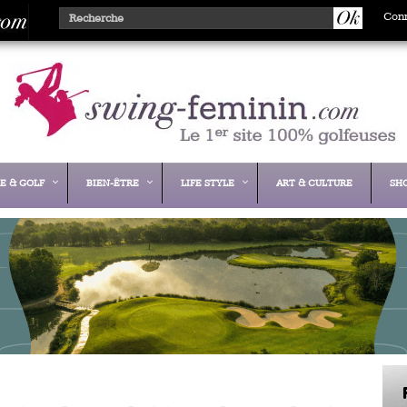
Con
E & GOLF
BIEN-ÊTRE
LIFE STYLE
ART & CULTURE
SH