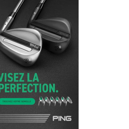
yal Air Maroc Golf & Padel Cup : le nouvel
ent sport et networking
ger Woods se retire du Genesis Invitational
GA Tour 2026 : une saison record pour le
lf féminin
ian Resort Golf Club : Saison 2 du
ogramme Performance
dies European Tour 2026 : une saison
torique sur cinq continents
bout en Bouts prolonge la Fashion Week à
land-Garros
coste Ladies Open 2025 : Céline Boutier
 retour à Deauville
hrodite Hills Team Cup 2025 : de retour a
ypre