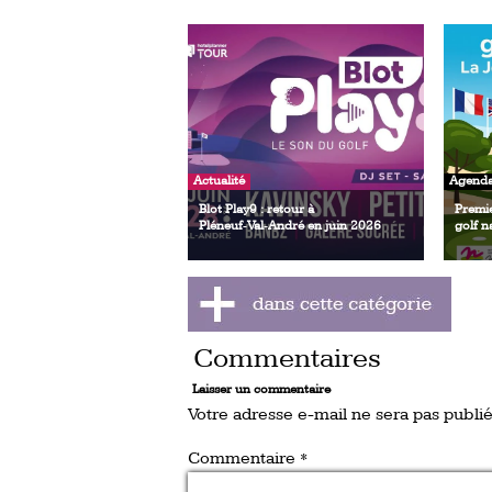
Actualité
Agend
Blot Play9 : retour à
Premi
Pléneuf‑Val‑André en juin 2026
golf n
Commentaires
Laisser un commentaire
Votre adresse e-mail ne sera pas publié
Commentaire
*