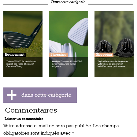
Dans cette catégorie
Equipement
Shopping
Shopping
Titleist GTS300, le mini‑driver
Wedges Fourteen FR‑3 & FR‑5 :
TaylorMade dévoile la gamme
inspiré par Justin Thomas et
deux visions, une même
Qi4D : bois de parcours et
Cameron Young
exigence
hybrides haute performance
Commentaires
Laisser un commentaire
Votre adresse e-mail ne sera pas publiée.
Les champs
obligatoires sont indiqués avec
*