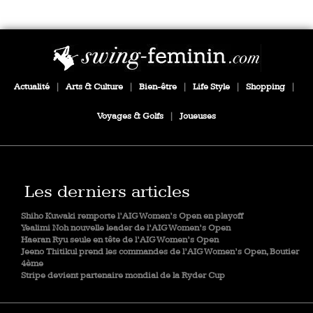
Actualité
|
Arts & Culture
|
Bien-être
|
Life Style
|
Shopping
|
Voyages & Golfs
|
Joueuses
Les derniers articles
Shiho Kuwaki remporte l’AIG Women’s Open en playoff
Yealimi Noh nouvelle leader de l’AIG Women’s Open
Haeran Ryu seule en tête de l’AIG Women’s Open
Jeeno Thitikul prend les commandes de l’AIG Women’s Open, Boutier
4ème
Stripe devient partenaire mondial de la Ryder Cup