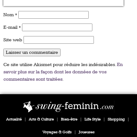
Nom
*
E-mail
*
Site web
Ce site utilise Akismet pour réduire les indésirables.
En
savoir plus sur la façon dont les données de vos
commentaires sont traitées
.
Actualité
|
Arts & Culture
|
Bien-être
|
Life Style
|
Shopping
|
Voyages & Golfs
|
Joueuses