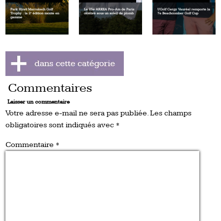
Park Hyatt Marrakech Golf
Le 25e ARKEA Pro-Am de Paris
UGolf Cergy Vauréal remporte la
Trophy : la 2ᵉ édition monte en
célébré sous un soleil de plomb
7e Beachcomber Golf Cup
gamme
Commentaires
Laisser un commentaire
Votre adresse e-mail ne sera pas publiée.
Les champs
obligatoires sont indiqués avec
*
Commentaire
*