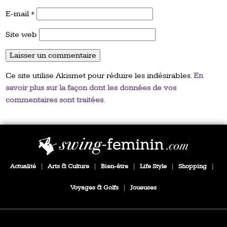
E-mail
*
Site web
Ce site utilise Akismet pour réduire les indésirables.
En
savoir plus sur la façon dont les données de vos
commentaires sont traitées
.
Actualité
|
Arts & Culture
|
Bien-être
|
Life Style
|
Shopping
|
Voyages & Golfs
|
Joueuses