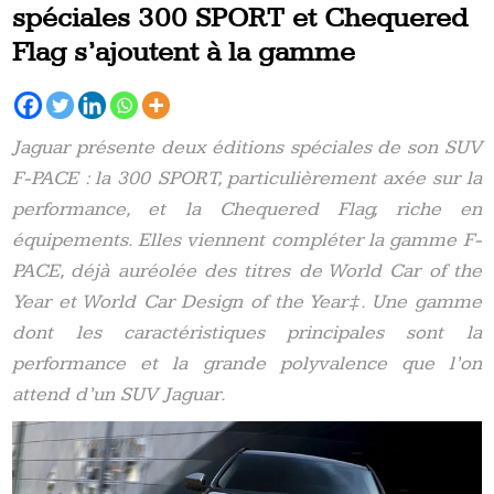
spéciales 300 SPORT et Chequered
Flag s’ajoutent à la gamme
Jaguar présente deux éditions spéciales de son SUV
F-PACE : la 300 SPORT, particulièrement axée sur la
performance, et la Chequered Flag, riche en
équipements. Elles viennent compléter la gamme F-
PACE, déjà auréolée des titres de World Car of the
Year et World Car Design of the Year‡. Une gamme
dont les caractéristiques principales sont la
performance et la grande polyvalence que l’on
attend d’un SUV Jaguar.