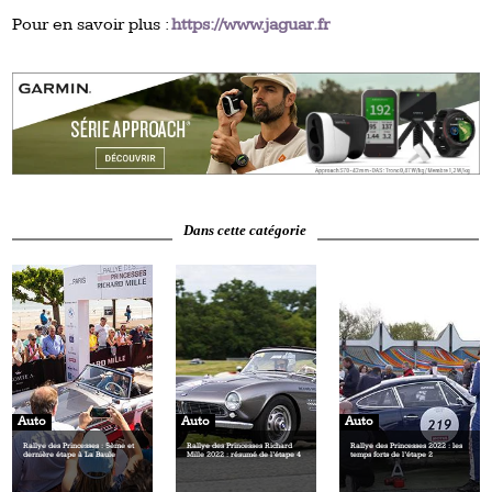
Pour en savoir plus :
https://www.jaguar.fr
Dans cette catégorie
Auto
Auto
Auto
Rallye des Princesses : 5ème et
Rallye des Princesses Richard
Rallye des Princesses 2022 : les
dernière étape à La Baule
Mille 2022 : résumé de l’étape 4
temps forts de l’étape 2