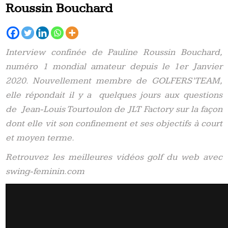
Roussin Bouchard
Interview confinée de Pauline Roussin Bouchard,
numéro 1 mondial amateur depuis le 1er Janvier
2020. Nouvellement membre de GOLFERS’TEAM,
elle répondait il y a quelques jours aux questions
de Jean-Louis Tourtoulon de JLT Factory sur la façon
dont elle vit son confinement et ses objectifs à court
et moyen terme.
Retrouvez les meilleures vidéos golf du web avec
swing-feminin.com