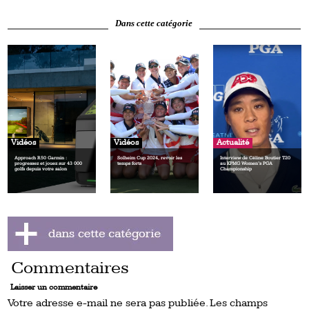
Dans cette catégorie
Vidéos
Vidéos
Actualité
Approach R50 Garmin :
Solheim Cup 2024, revoir les
Interview de Céline Boutier T20
progressez et jouez sur 43 000
temps forts
au KPMG Women’s PGA
golfs depuis votre salon
Championship
Commentaires
Laisser un commentaire
Votre adresse e-mail ne sera pas publiée.
Les champs