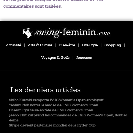
commentaires sont traitées
.
Actualité
|
Arts & Culture
|
Bien-être
|
Life Style
|
Shopping
|
Voyages & Golfs
|
Joueuses
Les derniers articles
Shiho Kuwaki remporte l’AIG Women’s Open en playoff
Yealimi Noh nouvelle leader de l’AIG Women’s Open
Haeran Ryu seule en tête de l’AIG Women’s Open
Jeeno Thitikul prend les commandes de l’AIG Women’s Open, Boutier
4ème
Stripe devient partenaire mondial de la Ryder Cup