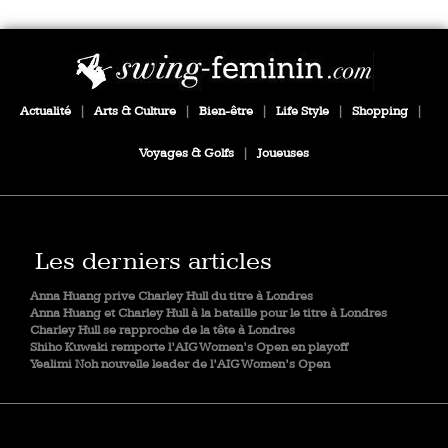
Actualité
|
Arts & Culture
|
Bien-être
|
Life Style
|
Shopping
|
Voyages & Golfs
|
Joueuses
Les derniers articles
Anna Huang prive Charley Hull du titre à Londres
Anna Huang et Charley Hull à la bataille pour le titre à Londres
Charley Hull se rapproche de la tête à Londres
Shiho Kuwaki remporte l’AIG Women’s Open en playoff
Yealimi Noh nouvelle leader de l’AIG Women’s Open