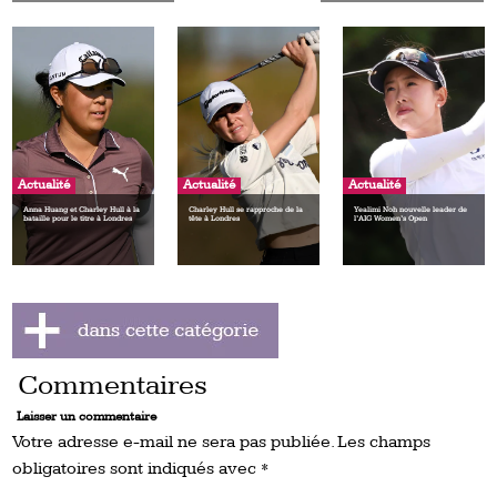
Actualité
Actualité
Actualité
Anna Huang et Charley Hull à la
Charley Hull se rapproche de la
Yealimi Noh nouvelle leader de
bataille pour le titre à Londres
tête à Londres
l’AIG Women’s Open
Commentaires
Laisser un commentaire
Votre adresse e-mail ne sera pas publiée.
Les champs
obligatoires sont indiqués avec
*