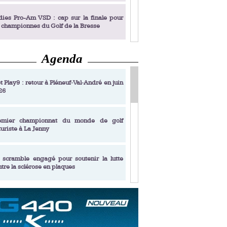
dies Pro-Am VSD : cap sur la finale pour
s championnes du Golf de la Bresse
Agenda
dies Pro-Am VSD : Golf du Prieuré, elles
rochent leur billet pour la finale
t Play9 : retour à Pléneuf‑Val‑André en juin
26
fin un livre de golf pensé pour les femmes
 plus de 50 ans
emier championnat du monde de golf
turiste à La Jenny
dies Pro-Am VSD : les premières
alifiées
 scramble engagé pour soutenir la lutte
ntre la sclérose en plaques
adémie Golf Barrière Julien Xanthopoulos,
e signature pédagogique
sonance Golf Collection : Lacoste Golf
ries & Trophée Écologie, deux circuits
undi Evian Championship, de nouvelles
ateurs en 10 étapes
périences immersives