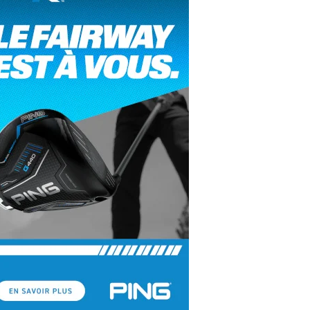
yal Air Maroc Golf & Padel Cup : le nouvel
ent sport et networking
ger Woods se retire du Genesis Invitational
GA Tour 2026 : une saison record pour le
lf féminin
ian Resort Golf Club : Saison 2 du
ogramme Performance
dies European Tour 2026 : une saison
torique sur cinq continents
bout en Bouts prolonge la Fashion Week à
land-Garros
coste Ladies Open 2025 : Céline Boutier
 retour à Deauville
hrodite Hills Team Cup 2025 : de retour a
ypre