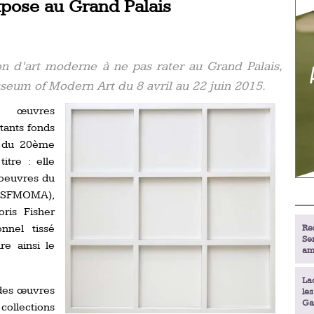
xpose au Grand Palais
on d’art moderne à ne pas rater au Grand Palais,
seum of Modern Art du 8 avril au 22 juin 2015.
9 œuvres
tants fonds
é du 20ème
itre : elle
 oeuvres du
 (SFMOMA),
ris Fisher
nnel tissé
Re
Se
re ainsi le
am
La
des œuvres
le
Ga
collections