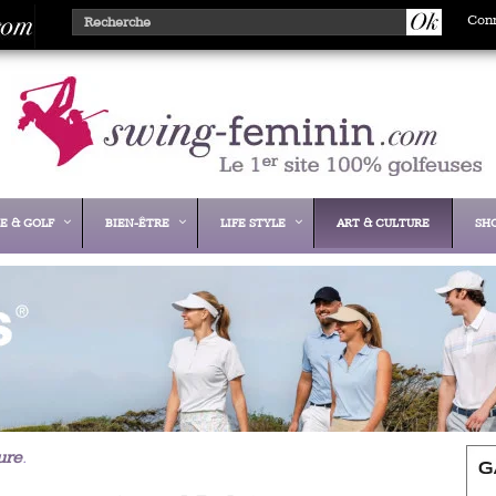
Con
E & GOLF
BIEN-ÊTRE
LIFE STYLE
ART & CULTURE
SH
ure
.