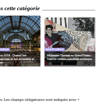
 cette catégorie
culture
Arts & culture
ris 2026 : Quand l’art
Mickalene Thomas au Grand Palais :
porain se fait accessible et
l’amour comme manifeste artistique
ant
e.
Les champs obligatoires sont indiqués avec
*