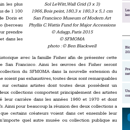
in les plus
Sol LeWitt, Wall Grid (3 x 3)
La
us de 1 100
1966, Bois peint, 180,3 x 180,3 x 5,1 cm
le
de Doris et
San Francisco Museum of Modern Art
co (berceau
Phyllis C. Wattis Fund for Major Accessions
our prendre
© Adagp, Paris 2015
La
déc
et dans les
© SFMOMA
photo : © Ben Blackwell
Blo
20
En
torique avec la famille Fisher afin de présenter cette
de
 de San Francisco. Ainsi les œuvres des Fisher seront
Pr
collection du SFMOMA dans la nouvelle extension du
na
La
ne soient pas exhaustives, toutes deux sont remarquables
qu
r sur certains artistes dont toutes deux possèdent un
Un
ux collections comportent principalement des artistes
co
Ac
é leur carrière dans les années 1960 et 1970 et dont
un
s. Ainsi pour beaucoup la réunion des deux collections a
Re
que certains créateurs voient dans cet ensemble leur
Se
Am
am
’importe quel autre musée ou collection publique au
ex