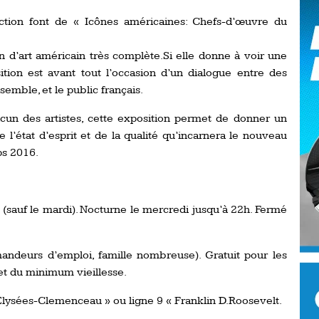
Ro
ection font de « Icônes américaines: Chefs-d’œuvre du
ev
Ti
on d’art américain très complète.Si elle donne à voir une
LP
sition est avant tout l’occasion d’un dialogue entre des
go
Ev
semble, et le public français.
Pr
un des artistes, cette exposition permet de donner un
La
his
 l’état d’esprit et de la qualité qu’incarnera le nouveau
s 2016.
De
Ro
 (sauf le mardi). Nocturne le mercredi jusqu’à 22h. Fermé
La
de
andeurs d’emploi, famille nombreuse). Gratuit pour les
et du minimum vieillesse.
Ap
Ch
lysées-Clemenceau » ou ligne 9 « Franklin D.Roosevelt.